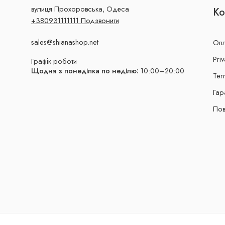
вулиця Прохоровська, Одеса
Ко
+380931111111 Подзвонити
sales@shianashop.net
Опл
Priv
Графік роботи
Щодня з понеділка по неділю:
10:00–20:00
Ter
Гар
Пов