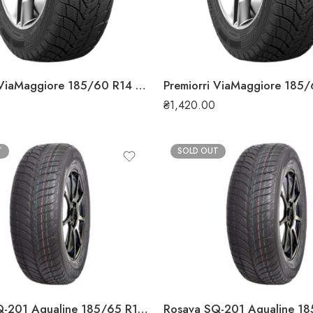
Premiorri ViaMaggiore 185/60 R14 82T зимова шина
₴
1,420.00
T
SOLD OUT
Rosava SQ-201 Aqualine 185/65 R14 86H літня шина