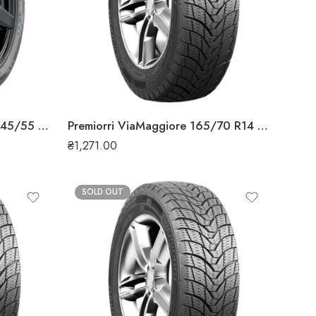
Nokian Hakka Black 2 SUV 245/55 R19 103V літня шина
Premiorri ViaMaggiore 165/70 R14 81T зимова шина
₴
1,271.00
SOLD OUT