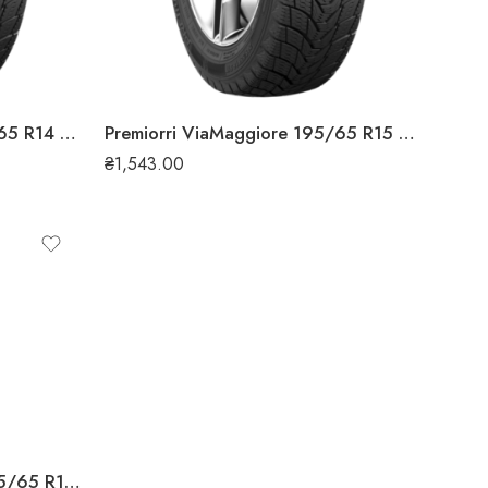
Premiorri ViaMaggiore 185/65 R14 86T зимова шина
Premiorri ViaMaggiore 195/65 R15 91T зимова шина
₴
1,543.00
Rosava SQ-201 Aqualine 185/65 R15 88H літня шина