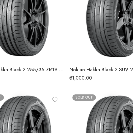
Nokian Hakka Black 2 255/35 ZR19 96Y XL літня шина
0
₴
1,000.00
T
SOLD OUT