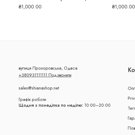
₴
1,000.00
₴
1,000.00
вулиця Прохоровська, Одеса
Ко
+380931111111 Подзвонити
sales@shianashop.net
Опл
Priv
Графік роботи
Щодня з понеділка по неділю:
10:00–20:00
Ter
Гар
Пов