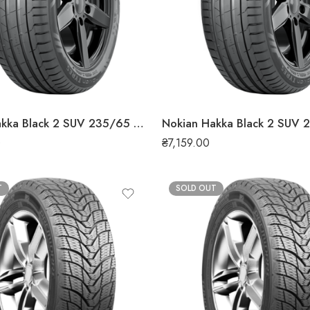
Nokian Hakka Black 2 SUV 235/65 R18 110W XL літня шина
0
₴
7,159.00
T
SOLD OUT