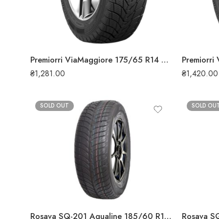
Premiorri ViaMaggiore 175/65 R14 82T зимова шина
₴
1,281.00
₴
1,420.00
SOLD OUT
SOLD OU
Rosava SQ-201 Aqualine 185/60 R14 82H літня шина