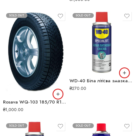
SOLD OUT
SOLD OUT
WD-40 Біла літієва змазка 200мл 124W700261
₴
270.00
Rosava WQ-103 185/70 R14 88S зимова шина
₴
1,000.00
SOLD OUT
SOLD OUT