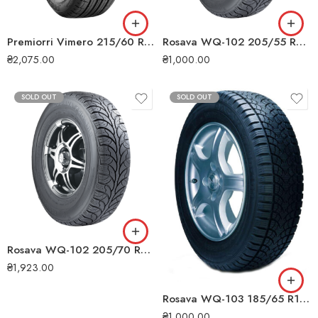
Premiorri Vimero 215/60 R16 95H всесезонна шина
Rosava WQ-102 205/55 R16 91T зимова шина
₴
2,075.00
₴
1,000.00
SOLD OUT
SOLD OUT
Rosava WQ-102 205/70 R15 95S зимова шина
₴
1,923.00
Rosava WQ-103 185/65 R14 86S зимова шина
₴
1,000.00