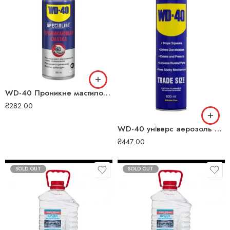
WD-40 Проникне мастило Рідкий ключ з перетворювачем іржі 200мл 124W700113
₴
282.00
WD-40 універс аерозоль 600мл 124W706000
₴
447.00
SOLD OUT
SOLD OUT