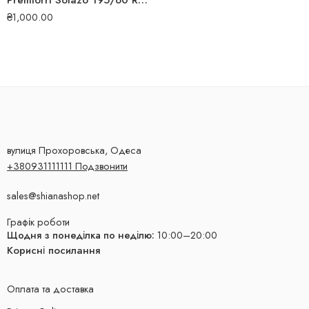
Premiorri Solazo 195/60 R15 88H літня шина
₴
1,000.00
вулиця Прохоровська, Одеса
+380931111111 Подзвонити
sales@shianashop.net
Графік роботи
Щодня з понеділка по неділю:
10:00–20:00
Корисні посилання
Оплата та доставка