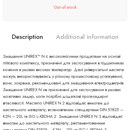
Out of stock
Description
Additional information
Змащення UNIREX™ N є високоякісними продуктами на основі
літієвого комплексу, призначені для застосування в підшипниках
кочення в умовах високих температур. Дані універсальні мастила
можуть використовуватись у різному промисловому устаткуванні,
вони, зокрема, рекомендовані для змащування електродвигунів.
Змащення UNIREX N не призначені для застосування в умовах
можливих задир, коли потрібні додаткові протизадирні
властивості. Мастило UNIREX N 2 відповідає вимогам до
мастильного матеріалу, встановленим стандартами DIN 51825 –
K2N – 20L та ISO L-XBDHA 2. Змащення UNIREX N 3 відповідає
вимогам до мастильного матеріалу, регламентованими
стандартами DIN 51825 – K3N – 20L та ISO L-XBDHA 3.