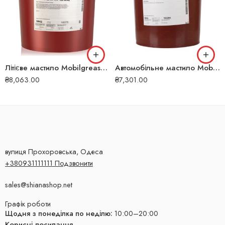
Літієве мастило Mobilgrease XHP 322 Mine 18 кг з дисульфідом молібдену 4856
Автомобільне мастило Mobil Chassis Grease LBZ 18 кг 105
₴
8,063.00
₴
7,301.00
вулиця Прохоровська, Одеса
+380931111111 Подзвонити
sales@shianashop.net
Графік роботи
Щодня з понеділка по неділю:
10:00–20:00
Корисні посилання