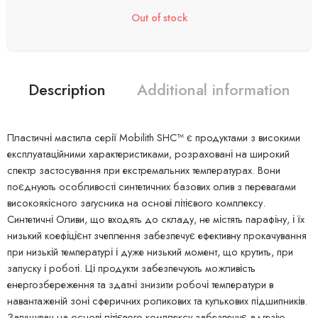
Out of stock
Description
Additional information
Пластичні мастила серії Mobilith SHC™ є продуктами з високими
експлуатаційними характеристиками, розраховані на широкий
спектр застосування при екстремальних температурах. Вони
поєднують особливості синтетичних базових олив з перевагами
високоякісного загусника на основі літієвого комплексу.
Синтетичні Оливи, що входять до складу, не містять парафіну, і їх
низький коефіцієнт зчеплення забезпечує ефективну прокачування
при низькій температурі і дуже низький момент, що крутить, при
запуску і роботі. Ці продукти забезпечують можливість
енергозбереження та здатні знизити робочі температури в
навантаженій зоні сферичних роликових та кулькових підшипників.
Загущувач на основі літієвого комплексу забезпечує адгезію,