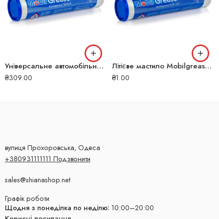
Універсальне автомобільне мастило Mobilgrease Special 0.4 кг 152540
Літієве мастило Mobilgrease XHP 222 0.4 кг 152702#
₴
309.00
₴
1.00
вулиця Прохоровська, Одеса
+380931111111 Подзвонити
sales@shianashop.net
Графік роботи
Щодня з понеділка по неділю:
10:00–20:00
Корисні посилання