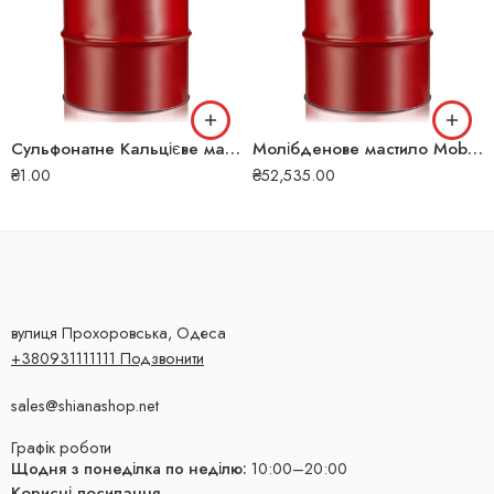
Сульфонатне Кальцієве мастило Mobil Centaur XHP 461 180 кг 150589#
Молібденове мастило Mobilgrease Special 180 кг 228
₴
1.00
₴
52,535.00
вулиця Прохоровська, Одеса
+380931111111 Подзвонити
sales@shianashop.net
Графік роботи
Щодня з понеділка по неділю:
10:00–20:00
Корисні посилання