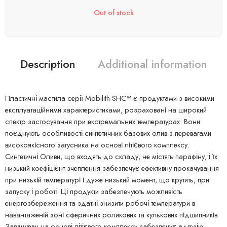
Out of stock
Description
Additional information
Пластичні мастила серії Mobilith SHC™ є продуктами з високими
експлуатаційними характеристиками, розраховані на широкий
спектр застосування при екстремальних температурах. Вони
поєднують особливості синтетичних базових олив з перевагами
високоякісного загусника на основі літієвого комплексу.
Синтетичні Оливи, що входять до складу, не містять парафіну, і їх
низький коефіцієнт зчеплення забезпечує ефективну прокачування
при низькій температурі і дуже низький момент, що крутить, при
запуску і роботі. Ці продукти забезпечують можливість
енергозбереження та здатні знизити робочі температури в
навантаженій зоні сферичних роликових та кулькових підшипників.
Загущувач на основі літієвого комплексу забезпечує адгезію,