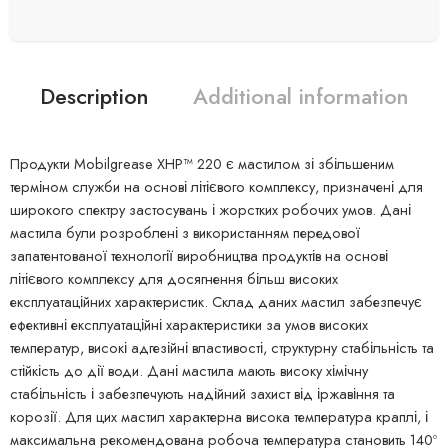
Description
Additional information
Продукти Mobilgrease ХHP™ 220 є мастилом зі збільшеним
терміном служби на основі літієвого комплексу, призначені для
широкого спектру застосувань і жорстких робочих умов. Дані
мастила були розроблені з використанням передової
запатентованої технології виробництва продуктів на основі
літієвого комплексу для досягнення більш високих
експлуатаційних характеристик. Склад даних мастил забезпечує
ефективні експлуатаційні характеристики за умов високих
температур, високі адгезійні властивості, структурну стабільність та
стійкість до дії води. Дані мастила мають високу хімічну
стабільність і забезпечують надійний захист від іржавіння та
корозії. Для цих мастил характерна висока температура краплі, і
максимальна рекомендована робоча температура становить 140º