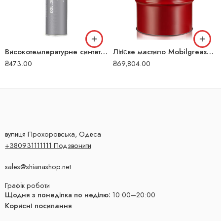
Високотемпературне синтетичне мастило Mobilith SHC 100 0.38 кг 5225
Літієве мастило Mobilgrease XHP 461 180 кг 123291
₴
473.00
₴
69,804.00
вулиця Прохоровська, Одеса
+380931111111 Подзвонити
sales@shianashop.net
Графік роботи
Щодня з понеділка по неділю:
10:00–20:00
Корисні посилання