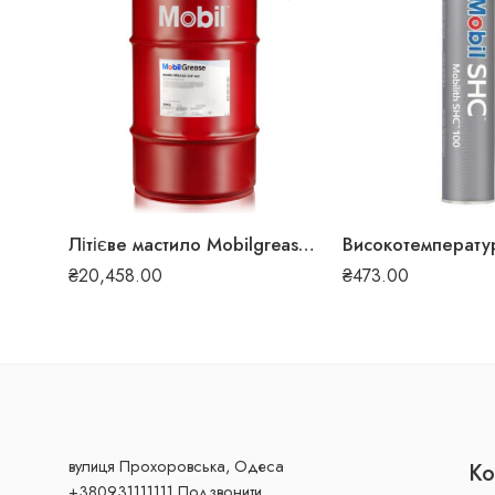
Літієве мастило Mobilgrease XHP 462 50 кг 150532
₴
20,458.00
₴
473.00
вулиця Прохоровська, Одеса
Ко
+380931111111 Подзвонити