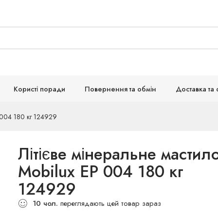
Користі поради
Повернення та обмін
Доставка та 
 004 180 кг 124929
Літієве мінеральне мастил
Mobilux EP 004 180 кг
124929
10
чол.
переглядають цей товар зараз