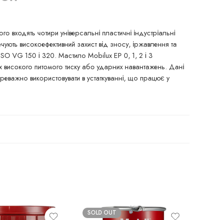
го входять чотири універсальні пластичні індустріальні
чують високоефективний захист від зносу, іржавлення та
SO VG 150 і 320. Мастило Mobilux EP 0, 1, 2 і 3
 високого питомого тиску або ударних навантажень. Дані
переважно використовувати в устаткуванні, що працює у
SOLD OUT
SO