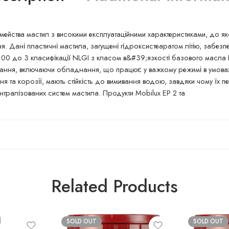
мейства мастил з високими експлуатаційними характеристиками, до яко
я. Дані пластичні мастила, загущені гідроксистеаратом літію, забезпе
 00 до 3 класифікації NLGI з класом в&#39;язкості базового масла I
ання, включаючи обладнання, що працює у важкому режимі в умовах
ня та корозії, мають стійкість до вимивання водою, завдяки чому їх 
ентралізованих систем мастила. Продукти Mobilux EP 2 та
Related Products
SOLD OUT
SOLD OUT