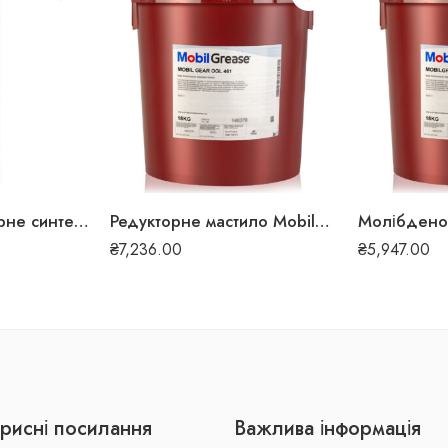
Високотемпературне синтетичне мастило Mobilith SHC 100 0.38 кг 5225
Редукторне мастило Mobilgear OGL 461 18 кг 213
₴
7,236.00
₴
5,947.00
рисні посилання
Важлива інформація