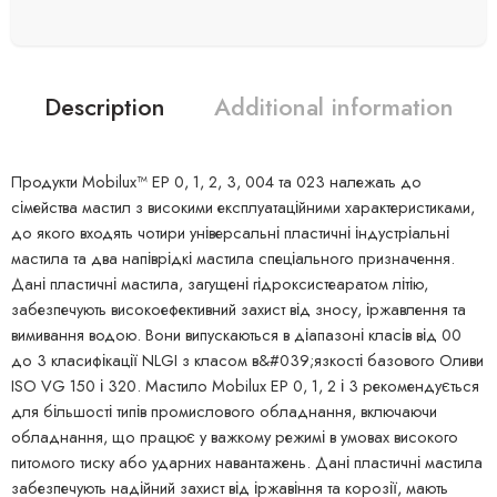
Description
Additional information
Продукти Mobilux™ EP 0, 1, 2, 3, 004 та 023 належать до
сімейства мастил з високими експлуатаційними характеристиками,
до якого входять чотири універсальні пластичні індустріальні
мастила та два напіврідкі мастила спеціального призначення.
Дані пластичні мастила, загущені гідроксистеаратом літію,
забезпечують високоефективний захист від зносу, іржавлення та
вимивання водою. Вони випускаються в діапазоні класів від 00
до 3 класифікації NLGI з класом в&#039;язкості базового Оливи
ISO VG 150 і 320. Мастило Mobilux EP 0, 1, 2 і 3 рекомендується
для більшості типів промислового обладнання, включаючи
обладнання, що працює у важкому режимі в умовах високого
питомого тиску або ударних навантажень. Дані пластичні мастила
забезпечують надійний захист від іржавіння та корозії, мають