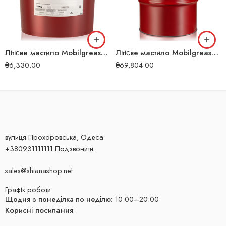
Літієве мастило Mobilgrease XHP 222 18 кг 232
Літієве мастило Mobilgrease XHP 461 180 кг 123291
₴
6,330.00
₴
69,804.00
вулиця Прохоровська, Одеса
+380931111111 Подзвонити
sales@shianashop.net
Графік роботи
Щодня з понеділка по неділю:
10:00–20:00
Корисні посилання