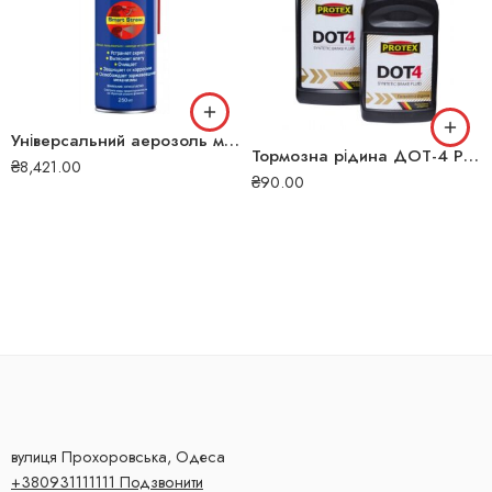
Універсальний аерозоль мастило WD-40 250 мл. 124W700050 124W700050
Тормозна рідина ДОТ-4 PROTEX 500 мл sng-5512
₴
8,421.00
₴
90.00
вулиця Прохоровська, Одеса
+380931111111 Подзвонити