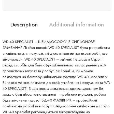
Description
Additional information
WD-40 SPECIALIST – ШВИДКОСОХНУЧЕ СИЛІКОНОВЕ
ЗМАЗАННЯ Лінійка товарів WD-40 SPECIALIST була розроблена
спеціально для покупців, які дуже вимогливі до якості робіт, що
виконуються. WD-40 SPECIALIST – займає 1-е місце в Європі
серед засобів для багатофункціонального застосування у всіх
промислових галузях та у побуті. Як і раніше, Ви можете
покластися на багатофункціональне мастило WD-40. Але тепер
Ви також можете покласти до своїх улюблених інструментів та WD-
40 SPECIALIST! З цим новим швидковисихаючим мастилом Ви
можете бути абсолютно впевнені – проблеми вирішені, робота
буде виконана чудово! ВД-40 ФАХІВНИК – професійний
помічник на роботі та в побуті! Швидкосохне силіконове мастило
WD-40 Specialist рекомендується використовувати на