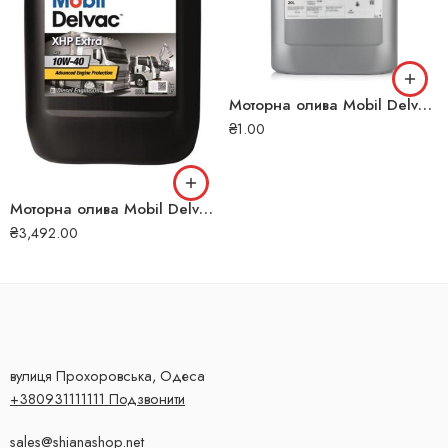
Моторна олива Mobil Delvac 1 SHC 5W-40 20л 152710#
₴
1.00
Моторна олива Mobil Delvac XHP Extra 10W-40 20л 129
₴
3,492.00
вулиця Прохоровська, Одеса
+380931111111 Подзвонити
sales@shianashop.net