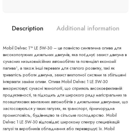
Description
Additional information
Mobil Delvac 1™ LE 5W-30 – це повністю синтетична олива для
високопотужних дизельних двигунів, яка поєднує захист двигуна в
сучасних низькоемісійних автомобілях та потенціал економії
палива¹, а також інші переваги для сталого розвитку, такі як
тривалість роботи двигуна, захист вихлопної системи та збільшені
інтервали заміни оливи. Олива Mobil Delvac 1 LE 5W-30
використовує сучасні технології, що сприяють високоефективній
продуктивності, та підходить для широкого ряду магістральних та
позашляхових вантажних автомобілів з дизельними двигунами, що
застосовуються у таких галузях, як транспорт, гірничорудна
промисловість, будівництво та сільське господарство. Mobil
Delvac 1 LE 5W-30 відповідає широкому спектру специфікацій
галузі та виробників обладнання або перевершує їх. Mobil