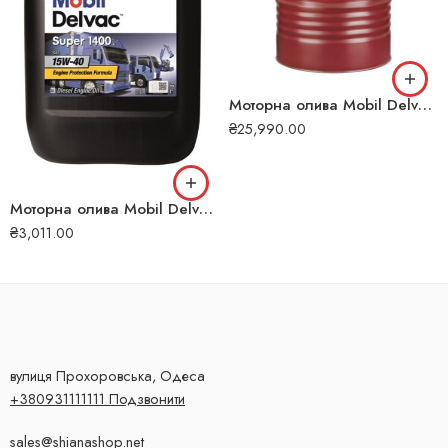
Моторна олива Mobil Delvac MX 15W-40 208л 115
₴
25,990.00
Моторна олива Mobil Delvac Super 1400 15W-40 20л 125
₴
3,011.00
вулиця Прохоровська, Одеса
+380931111111 Подзвонити
sales@shianashop.net