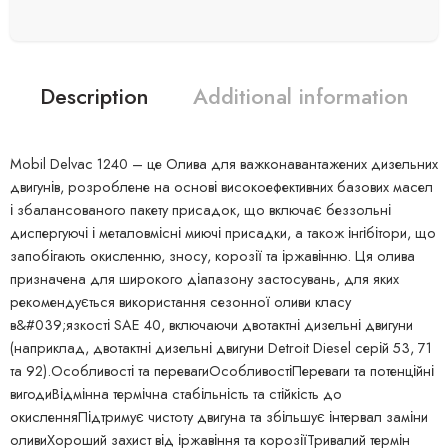
Description
Additional information
Mobil Delvac 1240 – це Олива для важконавантажених дизельних
двигунів, розроблене на основі високоефективних базових масел
і збалансованого пакету присадок, що включає беззольні
диспергуючі і металовмісні миючі присадки, а також інгібітори, що
запобігають окисленню, зносу, корозії та іржавінню. Ця олива
призначена для широкого діапазону застосувань, для яких
рекомендується використання сезонної оливи класу
в&#039;язкості SAE 40, включаючи двотактні дизельні двигуни
(наприклад, двотактні дизельні двигуни Detroit Diesel серій 53, 71
та 92).Особливості та перевагиОсобливостіПереваги та потенційні
вигодиВідмінна термічна стабільність та стійкість до
окисленняПідтримує чистоту двигуна та збільшує інтервал заміни
оливиХороший захист від іржавіння та корозіїТривалий термін