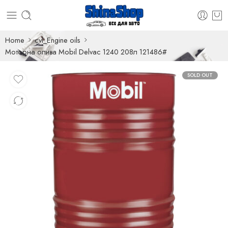
Home
cvl_Engine oils
Моторна олива Mobil Delvac 1240 208л 121486#
SOLD OUT