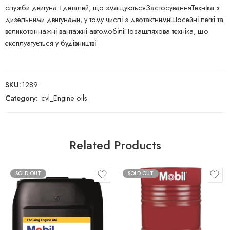
служби двигуна і деталей, що змащуютьсяЗастосуванняТехніка з
дизельними двигунами, у тому числі з двотактнимиШосейні легкі та
великотоннажні вантажні автомобіліПозашляхова техніка, що
експлуатується у будівництві
SKU:
1289
Category:
cvl_Engine oils
Related Products
SOLD OUT
SOLD OUT