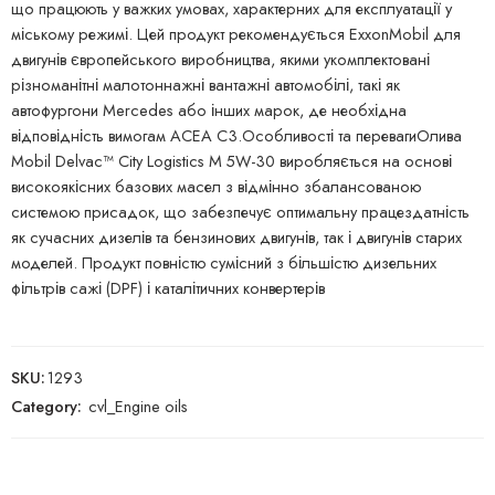
що працюють у важких умовах, характерних для експлуатації у
міському режимі. Цей продукт рекомендується ExxonMobil для
двигунів європейського виробництва, якими укомплектовані
різноманітні малотоннажні вантажні автомобілі, такі як
автофургони Mercedes або інших марок, де необхідна
відповідність вимогам ACEA C3.Особливості та перевагиОлива
Mobil Delvac™ City Logistics M 5W-30 виробляється на основі
високоякісних базових масел з відмінно збалансованою
системою присадок, що забезпечує оптимальну працездатність
як сучасних дизелів та бензинових двигунів, так і двигунів старих
моделей. Продукт повністю сумісний з більшістю дизельних
фільтрів сажі (DPF) і каталітичних конвертерів
SKU:
1293
Category:
cvl_Engine oils