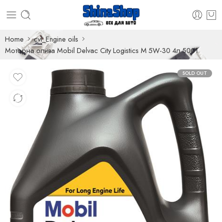
Home
cvl_Engine oils
Моторна олива Mobil Delvac City Logistics M 5W-30 4л 5001
SOLD OUT