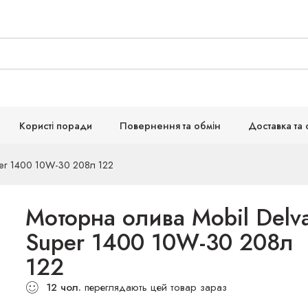
Користі поради
Повернення та обмін
Доставка та 
er 1400 10W-30 208л 122
Моторна олива Mobil Delv
Super 1400 10W-30 208л
122
12
чол.
переглядають цей товар зараз