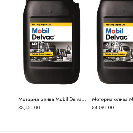
Моторна олива Mobil Delvac MX ESP 15W-40 20л 118
₴
3,451.00
₴
4,081.00