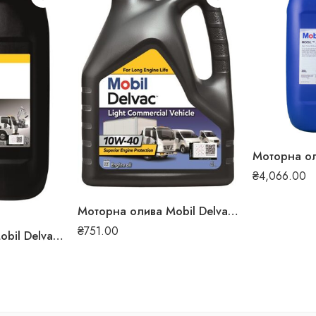
₴
4,066.00
Моторна олива Mobil Delvac LCV 10W-40 4л 4707
₴
751.00
Моторна олива Mobil Delvac XHP ESP 10W-40 20л 127