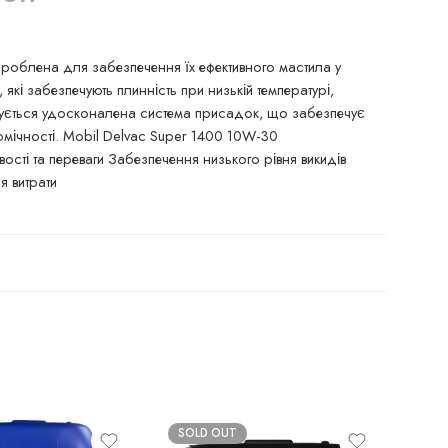
зроблена для забезпечення їх ефективного мастила у
кі забезпечують плинність при низькій температурі,
овується удосконалена система присадок, що забезпечує
номічності. Mobil Delvac Super 1400 10W-30
сті та переваги Забезпечення низького рівня викидів
я витрати
SOLD OUT
SO