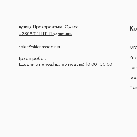
вулиця Прохоровська, Одеса
Ко
+380931111111 Подзвонити
sales@shianashop.net
Опл
Priv
Графік роботи
Щодня з понеділка по неділю:
10:00–20:00
Ter
Гар
Пов