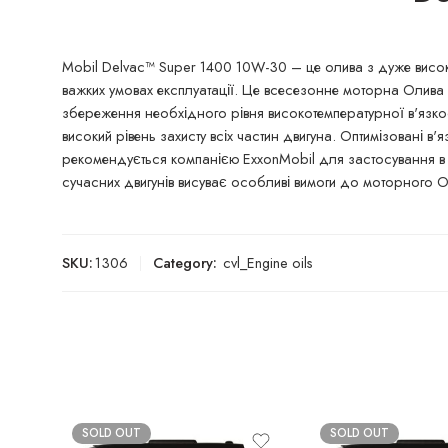
Mobil Delvac™ Super 1400 10W-30 – це олива з дуже висок
важких умовах експлуатації. Це всесезонне моторна Олива 
збереження необхідного рівня високотемпературної в'язко
високий рівень захисту всіх частин двигуна. Оптимізовані 
рекомендується компанією ExxonMobil для застосування в б
сучасних двигунів висуває особливі вимоги до моторного 
SKU:
1306
Category:
cvl_Engine oils
SOLD OUT
SOLD OUT