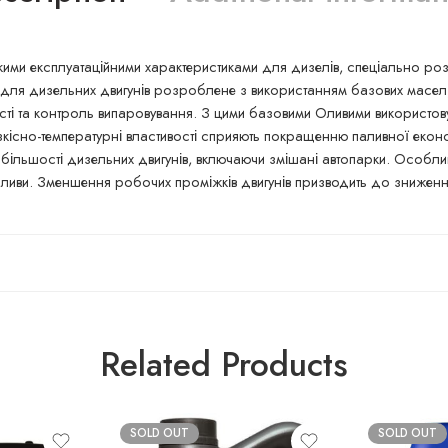
ими експлуатаційними характеристиками для дизелів, спеціально ро
для дизельних двигунів розроблене з використанням базових масел, я
сті та контроль випаровування. З цими базовими Оливими використ
в'язкісно-температурні властивості сприяють покращенню паливної еко
ільшості дизельних двигунів, включаючи змішані автопарки. Особливо
Оливи. Зменшення робочих проміжків двигунів призводить до зниженн
Related Products
SOLD OUT
SOLD OUT