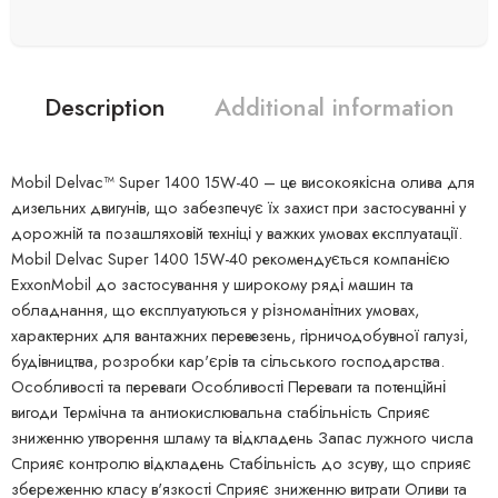
Description
Additional information
Mobil Delvac™ Super 1400 15W-40 – це високоякісна олива для
дизельних двигунів, що забезпечує їх захист при застосуванні у
дорожній та позашляховій техніці у важких умовах експлуатації.
Mobil Delvac Super 1400 15W-40 рекомендується компанією
ExxonMobil до застосування у широкому ряді машин та
обладнання, що експлуатуються у різноманітних умовах,
характерних для вантажних перевезень, гірничодобувної галузі,
будівництва, розробки кар'єрів та сільського господарства.
Особливості та переваги Особливості Переваги та потенційні
вигоди Термічна та антиокислювальна стабільність Сприяє
зниженню утворення шламу та відкладень Запас лужного числа
Сприяє контролю відкладень Стабільність до зсуву, що сприяє
збереженню класу в'язкості Сприяє зниженню витрати Оливи та