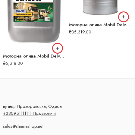
Моторна олива Mobil Delvac XHP ESP 10W-40 208л 126
₴
35,319.00
Моторна олива Mobil Delvac 1 LE 5W-30 20л 111
₴
6,318.00
вулиця Прохоровська, Одеса
+380931111111 Подзвонити
sales@shianashop.net