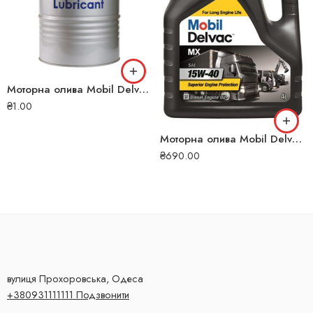
Моторна олива Mobil Delvac 1 SHC 5W-40 208л 104458#
₴
1.00
Моторна олива Mobil Delvac MX 15W-40 4л 117
₴
690.00
вулиця Прохоровська, Одеса
+380931111111 Подзвонити