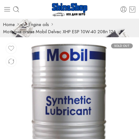
Home
cvl_Engine oils
Моторна олива Mobil Delvac XHP ESP 10W-40 208л 126
SOLD OUT