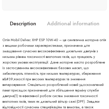
Description
Additional information
Олія Mobil Delvac XHP ESP 10W-40 – це синтетична моторна олія
з вищими робочими характеристиками, призначена для
змащування сучасних високоефективних дизельних двигунів з
низьким рівнем токсичності вихлопних газів, що працюють у
жорстких умовах експлуатації. Дане моторне масло розроблене
із застосуванням високоефективних базових масел, що
забезпечують плинність при низьких температурах, збереження
в&#39;язкості при високих температурах та зниження
випаровування. Спеціально розроблений новий удосконалений
пакет присадок призначений для збільшення терміну служби
двигуна(1) та ефективної роботи систем зниження токсичності
вихлопних газів, таких як дизельний фільтр сажі (DPF). Завдяки
відповідності сучасним специфікаціям та вимогам, а також