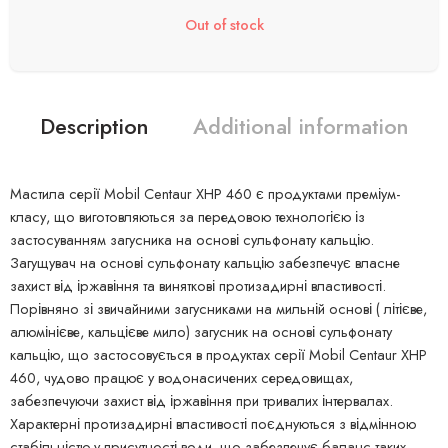
Out of stock
Description
Additional information
Мастила серії Mobil Centaur XHP 460 є продуктами преміум-
класу, що виготовляються за передовою технологією із
застосуванням загусника на основі сульфонату кальцію.
Загущувач на основі сульфонату кальцію забезпечує власне
захист від іржавіння та виняткові протизадирні властивості.
Порівняно зі звичайними загусниками на мильній основі ( літієве,
алюмінієве, кальцієве мило) загусник на основі сульфонату
кальцію, що застосовується в продуктах серії Mobil Centaur XHP
460, чудово працює у водонасичених середовищах,
забезпечуючи захист від іржавіння при тривалих інтервалах.
Характерні протизадирні властивості поєднуються з відмінною
стабільністю у присутності води, що забезпечує баланс таких