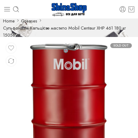
Home
Greases
Сульфонатне Кальцієве мастило Mobil Centaur XHP 461 180 кг
150589#
SOLD OUT