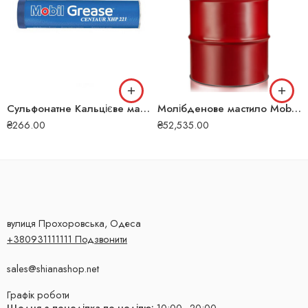
Сульфонатне Кальцієве мастило Mobil Centaur XHP 221 0.39 кг 5224
Молібденове мастило Mobilgrease Special 180 кг 228
₴
266.00
₴
52,535.00
вулиця Прохоровська, Одеса
+380931111111 Подзвонити
sales@shianashop.net
Графік роботи
Щодня з понеділка по неділю:
10:00–20:00