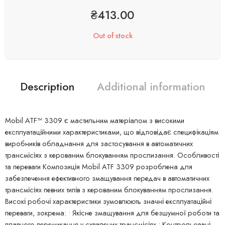
₴
413.00
Out of stock
Description
Additional information
Mobil ATF™ 3309 є мастильним матеріалом з високими
експлуатаційними характеристиками, що відповідає специфікаціям
виробників обладнання для застосування в автоматичних
трансмісіях з керованим блокуванням прослизання. Особливості
та переваги Композиція Mobil ATF 3309 розроблена для
забезпечення ефективного змащування передач в автоматичних
трансмісіях певних типів з керованим блокуванням прослизання.
Високі робочі характеристики зумовлюють значні експлуатаційні
переваги, зокрема: • Якісне змащування для безшумної роботи та
плавного перемикання у схвалених трансмісіях • Контрольовані