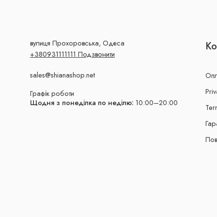
вулиця Прохоровська, Одеса
Ко
+380931111111 Подзвонити
sales@shianashop.net
Опл
Priv
Графік роботи
Щодня з понеділка по неділю:
10:00–20:00
Ter
Гар
Пов