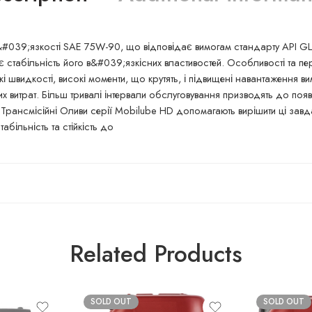
#039;язкості SAE 75W-90, що відповідає вимогам стандарту API GL
табільність його в&#039;язкісних властивостей. Особливості та пер
окі швидкості, високі моменти, що крутять, і підвищені навантаженн
их витрат. Більш тривалі інтервали обслуговування призводять до поя
Трансмісійні Оливи серії Mobilube HD допомагають вирішити ці завда
абільність та стійкість до
Related Products
SOLD OUT
SOLD OUT