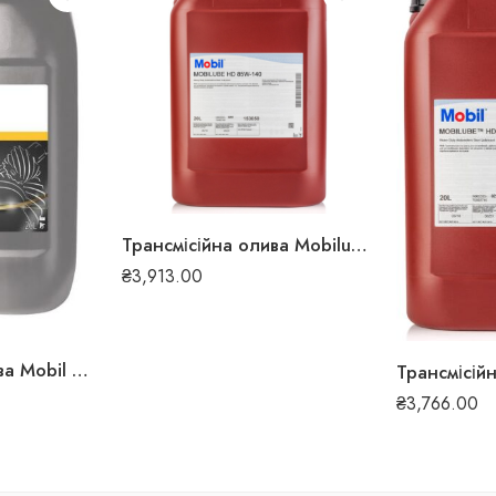
Трансмісійна олива Mobilube HD 85W-140 20л 258
₴
3,913.00
Трансмісійна олива Mobil Delvac Ultra Total Driveline 75W-90 20л 5403
₴
3,766.00