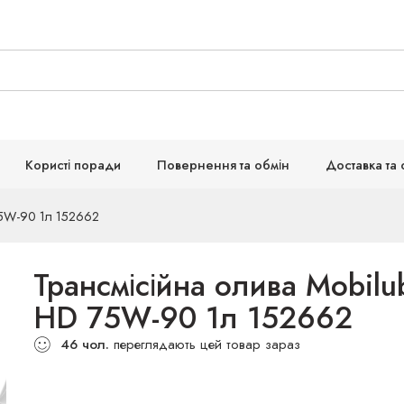
Користі поради
Повернення та обмін
Доставка та 
75W-90 1л 152662
Трансмісійна олива Mobilu
HD 75W-90 1л 152662
46
чол.
переглядають цей товар зараз