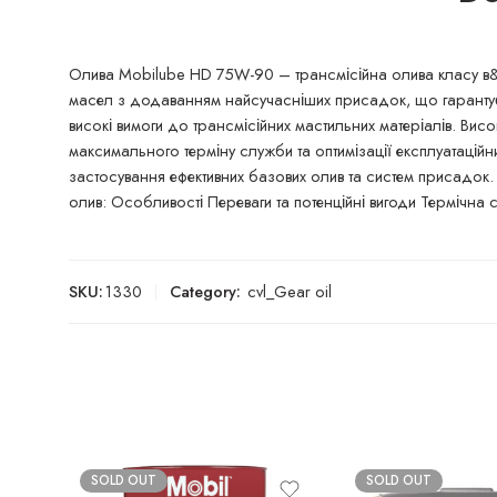
Олива Mobilube HD 75W-90 – трансмісійна олива класу в&
масел з додаванням найсучасніших присадок, що гарантує с
високі вимоги до трансмісійних мастильних матеріалів. Вис
максимального терміну служби та оптимізації експлуатаційн
застосування ефективних базових олив та систем присадок. 
олив: Особливості Переваги та потенційні вигоди Термічна ст
SKU:
1330
Category:
cvl_Gear oil
SOLD OUT
SOLD OUT