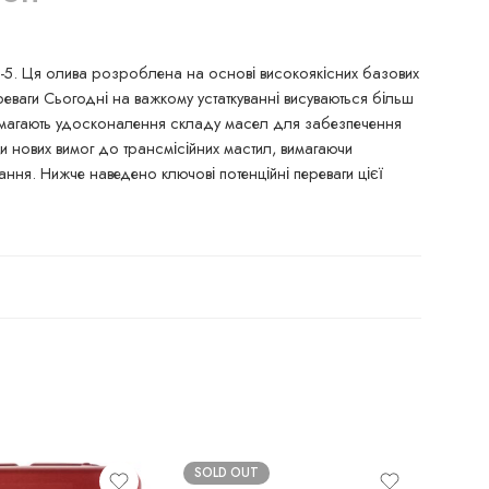
-5. Ця олива розроблена на основі високоякісних базових
еваги Сьогодні на важкому устаткуванні висуваються більш
я вимагають удосконалення складу масел для забезпечення
ви нових вимог до трансмісійних мастил, вимагаючи
ння. Нижче наведено ключові потенційні переваги цієї
SOLD OUT
SO