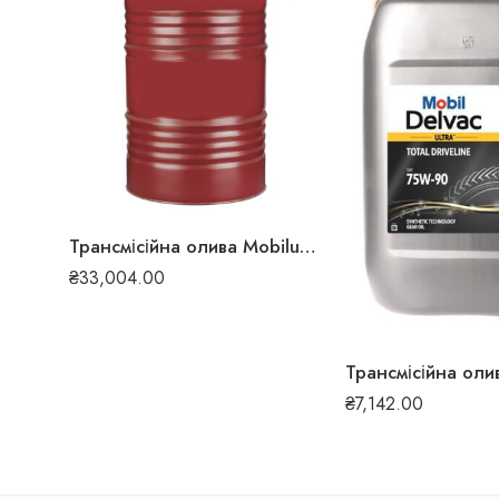
Трансмісійна олива Mobilube HD 80W-90 208л 255
₴
33,004.00
₴
7,142.00