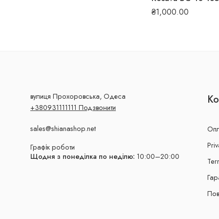
₴
1,000.00
вулиця Прохоровська, Одеса
Ко
+380931111111 Подзвонити
sales@shianashop.net
Опл
Priv
Графік роботи
Щодня з понеділка по неділю:
10:00–20:00
Ter
Гар
Пов