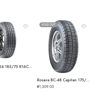
SOLD OUT
SO
₴
2,0
Rosava БЦ-24 185/75 R16C 104/102N всесезонна шина
Rosava ВС-48 Capitan 175/70 R13 82T всесезонна шина
₴
1,309.00