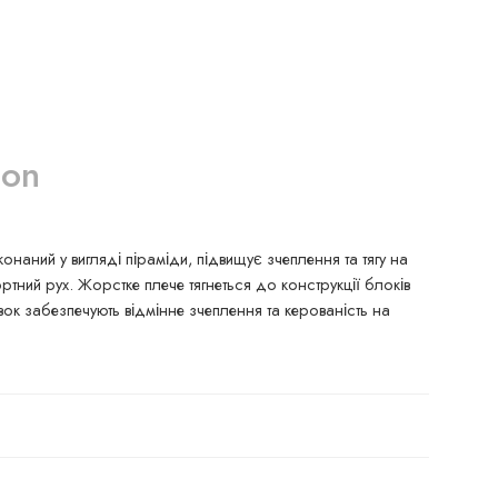
ion
ий у вигляді піраміди, підвищує зчеплення та тягу на
тний рух. Жорстке плече тягнеться до конструкції блоків
ок забезпечують відмінне зчеплення та керованість на