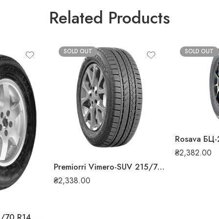
Related Products
SOLD OUT
SOLD OUT
₴
2,382.00
Premiorri Vimero-SUV 215/70 R16 100H всесезонна шина
₴
2,338.00
Rosava ВС-40 185/70 R14 88T всесезонна шина