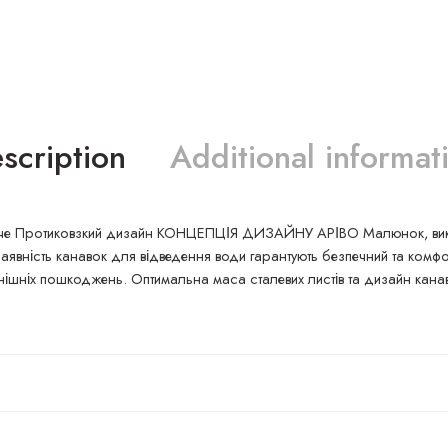
scription
Additional informat
че Протиковзкий дизайн КОНЦЕПЦІЯ ДИЗАЙНУ АРІВО Малюнок, виконан
явність канавок для відведення води гарантують безпечний та комфор
нішніх пошкоджень. Оптимальна маса сталевих листів та дизайн канав