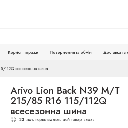
Користі поради
Повернення та обмін
Доставка та 
115/112Q всесезонна шина
Arivo Lion Back N39 M/T
215/85 R16 115/112Q
всесезонна шина
23
чол.
переглядають цей товар зараз