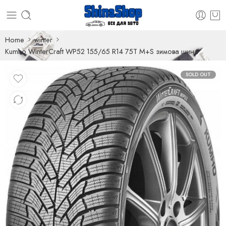
Home
winter
Kumho WinterCraft WP52 155/65 R14 75T M+S зимова шина
SOLD OUT