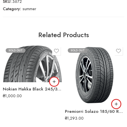
SKU:
3672
Category:
summer
Related Products
SOLD OUT
SOLD OUT
Nokian Hakka Black 245/35 ZR19 93Y XL літня шина
₴
1,000.00
Premiorri Solazo 185/60 R14 82H літня шина
₴
1,293.00