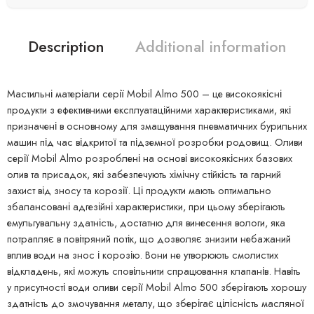
Description
Additional information
Мастильні матеріали серії Mobil Almo 500 – це високоякісні
продукти з ефективними експлуатаційними характеристиками, які
призначені в основному для змащування пневматичних бурильних
машин під час відкритої та підземної розробки родовищ. Оливи
серії Mobil Almo розроблені на основі високоякісних базових
олив та присадок, які забезпечують хімічну стійкість та гарний
захист від зносу та корозії. Ці продукти мають оптимально
збалансовані адгезійні характеристики, при цьому зберігають
емульгувальну здатність, достатню для винесення вологи, яка
потрапляє в повітряний потік, що дозволяє знизити небажаний
вплив води на знос і корозію. Вони не утворюють смолистих
відкладень, які можуть сповільнити спрацювання клапанів. Навіть
у присутності води оливи серії Mobil Almo 500 зберігають хорошу
здатність до змочування металу, що зберігає цілісність масляної