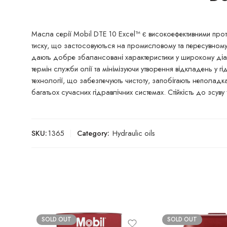
Масла серії Mobil DTE 10 Excel™ є високоефективними про
тиску, що застосовуються на промисловому та пересувному 
дають добре збалансовані характеристики у широкому діап
термін служби олії та мінімізуючи утворення відкладень у г
технології, що забезпечують чистоту, запобігають неполадк
багатьох сучасних гідравлічних системах. Стійкість до зсув
SKU:
1365
Category:
Hydraulic oils
SOLD OUT
SOLD OUT