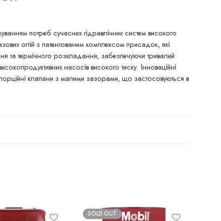
уванням потреб сучасних гідравлічних систем високого
азових олій з патентованим комплексом присадок, які
ння та термічного розкладання, забезпечуючи тривалий
 високопродуктивних насосів високого тиску. Інноваційні
пропорційні клапани з малими зазорами, що застосовуються в
SOLD OUT
SO