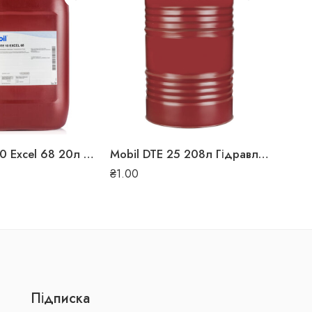
Mobil DTE 10 Excel 68 20л Гідравлічна олива
Mobil DTE 25 208л Гідравлічна олива
₴
1.00
₴
48,
Підписка