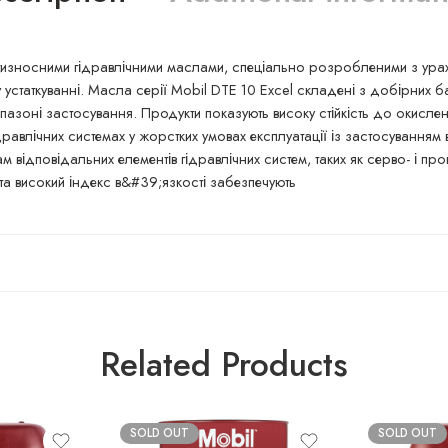
тизносними гідравлічними маслами, спеціально розробленими з урах
устаткуванні. Масла серії Mobil DTE 10 Excel складені з добірних б
азоні застосування. Продукти показують високу стійкість до окисле
ідравлічних системах у жорстких умовах експлуатації із застосуванням
ам відповідальних елементів гідравлічних систем, таких як серво- і 
у та високий індекс в&#39;язкості забезпечують
Related Products
SOLD OUT
SOLD OUT