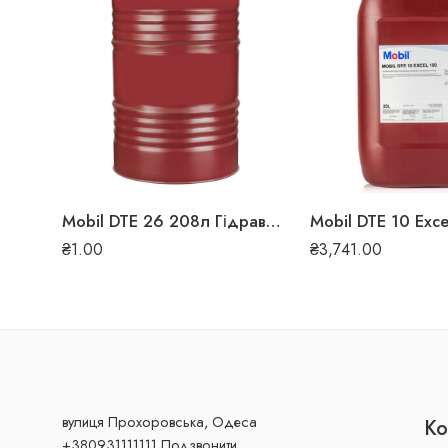
Mobil DTE 26 208л Гідравлічна олива
₴
1.00
₴
3,741.00
вулиця Прохоровська, Одеса
Ко
+380931111111 Подзвонити