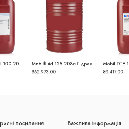
Mobil DTE 10 Excel 100 20л Гідравлічна олива
Mobilfluid 125 208л Гідравлічна олива
₴
62,993.00
₴
3,417.00
рисні посилання
Важлива інформація