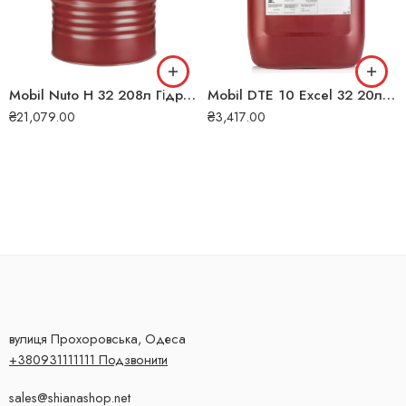
Mobil Nuto H 32 208л Гідравлічна олива
Mobil DTE 10 Excel 32 20л Гідравлічна олива
₴
21,079.00
₴
3,417.00
вулиця Прохоровська, Одеса
+380931111111 Подзвонити
sales@shianashop.net