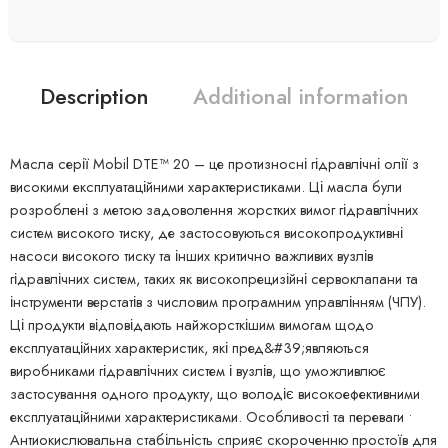
Description
Additional information
Масла серії Mobil DTE™ 20 – це протизносні гідравлічні олії з
високими експлуатаційними характеристиками. Ці масла були
розроблені з метою задоволення жорстких вимог гідравлічних
систем високого тиску, де застосовуються високопродуктивні
насоси високого тиску та інших критично важливих вузлів
гідравлічних систем, таких як високопрецизійні сервоклапани та
інструменти верстатів з числовим програмним управлінням (ЧПУ).
Ці продукти відповідають найжорсткішим вимогам щодо
експлуатаційних характеристик, які пред&#39;являються
виробниками гідравлічних систем і вузлів, що уможливлює
застосування одного продукту, що володіє високоефективними
експлуатаційними характеристиками. Особливості та переваги •
Антиокислювальна стабільність сприяє скороченню простоїв для