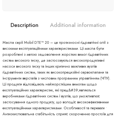
Description
Additional information
Масла серії Mobil DTE™ 20 – це протизносні гідравлічні олії з
високими експлуатаційними характеристиками. Ці масла були
розроблені з метою задоволення жорстких вимог гідравлічних
систем високого тиску, де застосовуються високопродуктивні
насоси високого тиску та інших критично важливих вузлів
гідравлічних систем, таких як високопрецизійні сервоклапани та
інструменти верстатів з числовим програмним управлінням (ЧПУ).
Ці продукти відповідають найжорсткішим вимогам щодо
експлуатаційних характеристик, які пред&#39;являються
виробниками гідравлічних систем і вузлів, що уможливлює
застосування одного продукту, що володіє високоефективними
експлуатаційними характеристиками. Особливості та переваги •
Антиокислювальна стабільність сприяє скороченню простоїв для