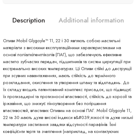
Description
Additional information
Оливи Mobil Glygoyle™ 11, 22 і 30 являють собою мастильні
матеріали з високими експлуатаційними характеристиками на
основі поліалкіленгліколів (ПАГ), що забезпечують ефективне
мастило зубчастих передач, підшипників та систем циркуляції при
екстремально високих температурах. Ці Оливи стійкі до деструкції
при зсувних навантаженнях, мають стійкість до термічного
розкладання, окислення та утворення шламу та відкладень. До
їх складу входить патентований комплекс присадок, що підвищує
їх протизадирні та протизносні властивості, стійкість до корозії та
іржавіння, що знижує піноутворення без погіршення
властивостей, властивих Оливим на основі ПАГ. Mobil Glygoyle 11,
22 та 30 мають дуже високі індекси в&#039;язкості та дуже низькі
температури застигання завдяки відсутності парафінів. Їхні
коефіцієнти тертя та зчеплення (наприклад, на контактуючих