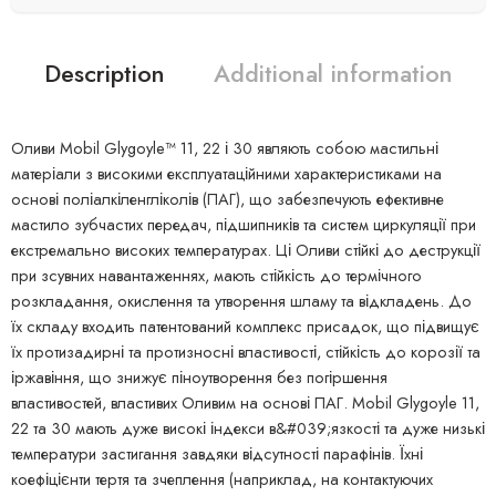
Description
Additional information
Оливи Mobil Glygoyle™ 11, 22 і 30 являють собою мастильні
матеріали з високими експлуатаційними характеристиками на
основі поліалкіленгліколів (ПАГ), що забезпечують ефективне
мастило зубчастих передач, підшипників та систем циркуляції при
екстремально високих температурах. Ці Оливи стійкі до деструкції
при зсувних навантаженнях, мають стійкість до термічного
розкладання, окислення та утворення шламу та відкладень. До
їх складу входить патентований комплекс присадок, що підвищує
їх протизадирні та протизносні властивості, стійкість до корозії та
іржавіння, що знижує піноутворення без погіршення
властивостей, властивих Оливим на основі ПАГ. Mobil Glygoyle 11,
22 та 30 мають дуже високі індекси в&#039;язкості та дуже низькі
температури застигання завдяки відсутності парафінів. Їхні
коефіцієнти тертя та зчеплення (наприклад, на контактуючих