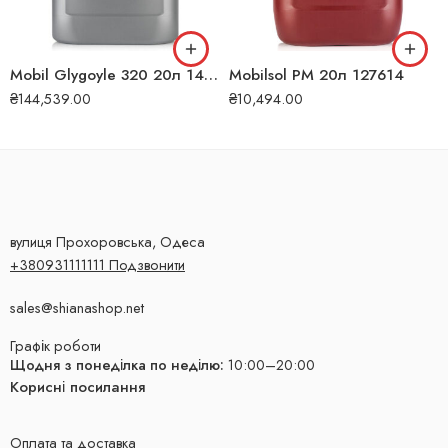
Mobil Glygoyle 320 20л 148818
Mobilsol PM 20л 127614
₴
144,539.00
₴
10,494.00
вулиця Прохоровська, Одеса
+380931111111 Подзвонити
sales@shianashop.net
Графік роботи
Щодня з понеділка по неділю:
10:00–20:00
Корисні посилання
Оплата та доставка