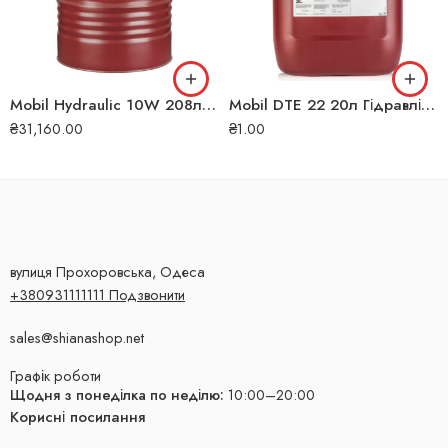
Mobil Hydraulic 10W 208л Гідравлічна олива
Mobil DTE 22 20л Гідравлічна олива
₴
31,160.00
₴
1.00
вулиця Прохоровська, Одеса
+380931111111 Подзвонити
sales@shianashop.net
Графік роботи
Щодня з понеділка по неділю:
10:00–20:00
Корисні посилання