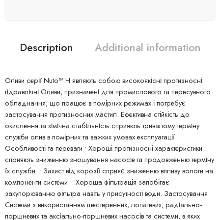
Description
Additional information
Оливи серії Nuto™ H являють собою високоякісні протизносні
гідравлічні Оливи, призначені для промислового та пересувного
обладнання, що працює в помірних режимах і потребує
застосування протизносних мастил. Ефективна стійкість до
окислення та хімічна стабільність сприяють тривалому терміну
служби олив в помірних та важких умовах експлуатації.
Особливості та переваги • Хороші протизносні характеристики
сприяють зниженню зношування насосів та продовженню терміну
їх служби. • Захист від корозії сприяє зниженню впливу вологи на
компоненти системи. • Хороша фільтрація запобігає
закупорюванню фільтра навіть у присутності води. Застосування •
Системи з використанням шестеренних, лопатевих, радіально-
поршневих та аксіально-поршневих насосів та системи, в яких