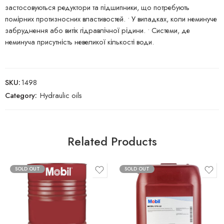
застосовуються редуктори та підшипники, що потребують
помірних протизносних властивостей. • У випадках, коли неминуче
забруднення або витік гідравлічної рідини. • Системи, де
неминуча присутність невеликої кількості води.
SKU:
1498
Category:
Hydraulic oils
Related Products
SOLD OUT
SOLD OUT