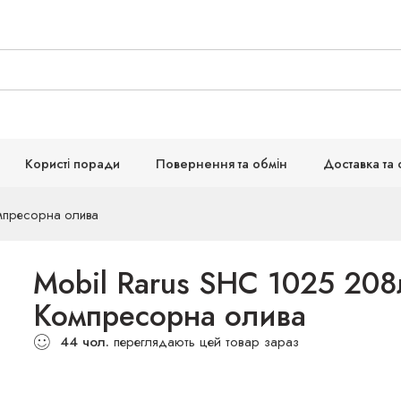
Користі поради
Повернення та обмін
Доставка та 
омпресорна олива
Mobil Rarus SHC 1025 208
Компресорна олива
44
чол.
переглядають цей товар зараз