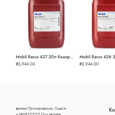
Mobil Rarus 427 20л Компресорна олива
₴
3,944.00
₴
3,944.00
вулиця Прохоровська, Одеса
Ко
+380931111111 Подзвонити