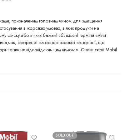
стиками, призначеним головним чином для змащення
стосування в жорстких умовах, в яких продукти на
му стиску або в яких бажані збільшені терміни зміни
исадок, створеної на основі високої технології, що
сорні олив не відповідають цим вимогам. Оливи серії Mobil
SOLD OUT
SO