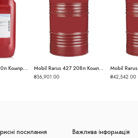
Mobil Rarus 426 20л Компресорна олива
Mobil Rarus 427 208л Компресорна олива
₴
36,901.00
₴
42,542.00
рисні посилання
Важлива інформація