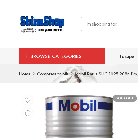
Товари
BROWSE CATEGORIES
Home
Compressor oils
Mobil Rarus SHC 1025 208л К
SOLD OUT