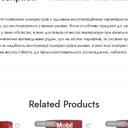
для повітряних компресорів з чудовими експлуатаційними характери
в, що експлуатуються у важких умовах. Вони особливо придатні до за
 таких областях, в яких досягаються високі температури при фінально
етичних вуглеводневих рідин, що не містять парафінів, та системи пр
та надійність експлуатації компресорів в умовах, в яких інші компре
уже високу стійкість до термоокислювального розкладання, набагато
Related Products
SOLD OUT
SOLD OUT