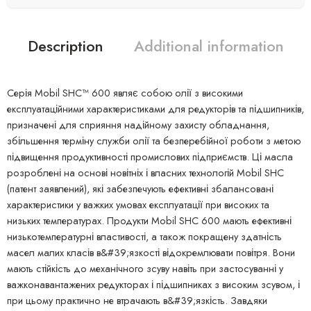
Description
Additional information
Серія Mobil SHC™ 600 являє собою олії з високими
експлуатаційними характеристиками для редукторів та підшипників,
призначені для сприяння надійному захисту обладнання,
збільшення терміну служби олії та безперебійної роботи з метою
підвищення продуктивності промислових підприємств. Ці масла
розроблені на основі новітніх і власних технологій Mobil SHC
(патент заявлений), які забезпечують ефективні збалансовані
характеристики у важких умовах експлуатації при високих та
низьких температурах. Продукти Mobil SHC 600 мають ефективні
низькотемпературні властивості, а також покращену здатність
масел малих класів в&#39;язкості відокремлювати повітря. Вони
мають стійкість до механічного зсуву навіть при застосуванні у
важконавантажених редукторах і підшипниках з високим зсувом, і
при цьому практично не втрачають в&#39;язкість. Завдяки