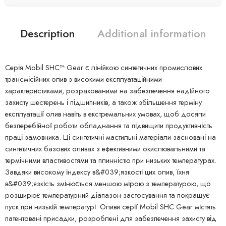
Description
Additional information
Серія Mobil SHC™ Gear є лінійкою синтетичних промислових
трансмісійних олив з високими експлуатаційними
характеристиками, розрахованими на забезпечення надійного
захисту шестерень і підшипників, а також збільшення терміну
експлуатації олив навіть в екстремальних умовах, щоб досягти
безперебійної роботи обладнання та підвищити продуктивність
праці замовника. Ці синтетичні мастильні матеріали засновані на
синтетичних базових оливах з ефективними окислювальними та
термічними властивостями та плинністю при низьких температурах.
Завдяки високому індексу в&#039;язкості цих олив, їхня
в&#039;язкість змінюється меншою мірою з температурою, що
розширює температурний діапазон застосування та покращує
пуск при низькій температурі. Оливи серії Mobil SHC Gear містять
патентовані присадки, розроблені для забезпечення захисту від