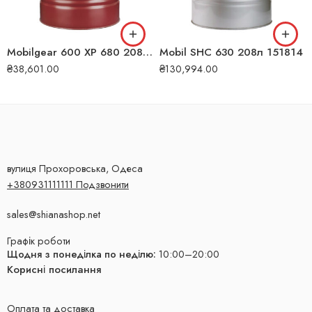
Mobilgear 600 XP 680 208л 149657
Mobil SHC 630 208л 151814
₴
38,601.00
₴
130,994.00
вулиця Прохоровська, Одеса
+380931111111 Подзвонити
sales@shianashop.net
Графік роботи
Щодня з понеділка по неділю:
10:00–20:00
Корисні посилання
Оплата та доставка