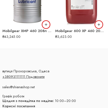
Mobilgear XMP 460 208л 122873
Mobilgear 600 XP 460 20л 206
₴
43,245.00
₴
3,623.00
вулиця Прохоровська, Одеса
+380931111111 Подзвонити
sales@shianashop.net
Графік роботи
Щодня з понеділка по неділю:
10:00–20:00
Корисні посилання