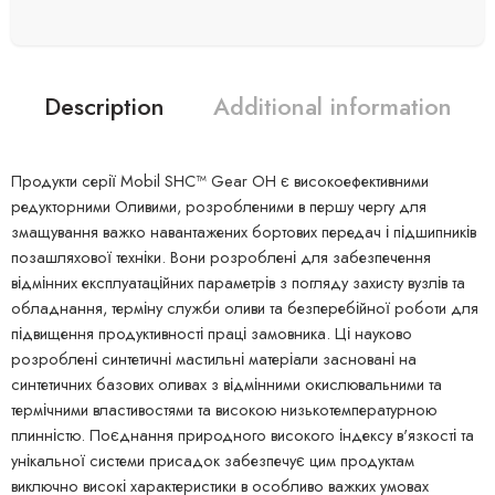
Description
Additional information
Продукти серії Mobil SHC™ Gear OH є високоефективними
редукторними Оливими, розробленими в першу чергу для
змащування важко навантажених бортових передач і підшипників
позашляхової техніки. Вони розроблені для забезпечення
відмінних експлуатаційних параметрів з погляду захисту вузлів та
обладнання, терміну служби оливи та безперебійної роботи для
підвищення продуктивності праці замовника. Ці науково
розроблені синтетичні мастильні матеріали засновані на
синтетичних базових оливах з відмінними окислювальними та
термічними властивостями та високою низькотемпературною
плинністю. Поєднання природного високого індексу в'язкості та
унікальної системи присадок забезпечує цим продуктам
виключно високі характеристики в особливо важких умовах