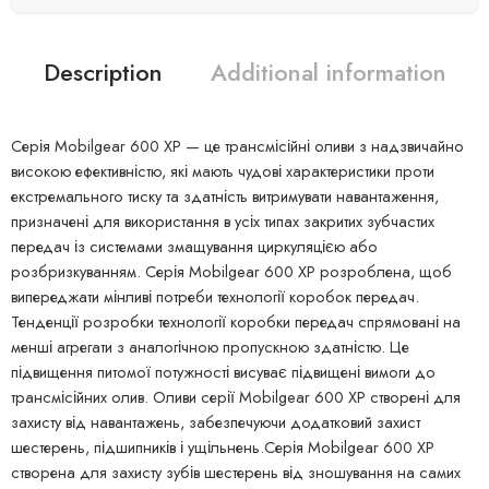
Description
Additional information
Серія Mobilgear 600 XP — це трансмісійні оливи з надзвичайно
високою ефективністю, які мають чудові характеристики проти
екстремального тиску та здатність витримувати навантаження,
призначені для використання в усіх типах закритих зубчастих
передач із системами змащування циркуляцією або
розбризкуванням. Серія Mobilgear 600 XP розроблена, щоб
випереджати мінливі потреби технології коробок передач.
Тенденції розробки технології коробки передач спрямовані на
менші агрегати з аналогічною пропускною здатністю. Це
підвищення питомої потужності висуває підвищені вимоги до
трансмісійних олив. Оливи серії Mobilgear 600 XP створені для
захисту від навантажень, забезпечуючи додатковий захист
шестерень, підшипників і ущільнень.Серія Mobilgear 600 XP
створена для захисту зубів шестерень від зношування на самих