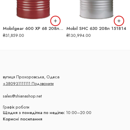
Mobilgear 600 XP 68 208л 207
Mobil SHC 630 208л 151814
₴
31,859.00
₴
130,994.00
вулиця Прохоровська, Одеса
+380931111111 Подзвонити
sales@shianashop.net
Графік роботи
Щодня з понеділка по неділю:
10:00–20:00
Корисні посилання