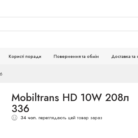
Користі поради
Повернення та обмін
Доставка та 
36
Mobiltrans HD 10W 208л
336
34
чол.
переглядають цей товар зараз