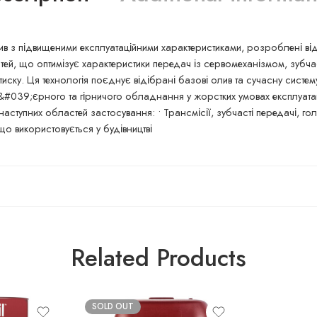
ив з підвищеними експлуатаційними характеристиками, розроблені відп
ей, що оптимізує характеристики передач із сервомеханізмом, зубчас
 тиску. Ця технологія поєднує відібрані базові олив та сучасну сист
р&#039;єрного та гірничого обладнання у жорстких умовах експлуатац
ступних областей застосування: • Трансмісії, зубчасті передачі, гол
 що використовується у будівництві
Related Products
SOLD OUT