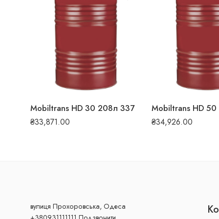
Mobiltrans HD 30 208л 337
₴
33,871.00
₴
34,926.00
вулиця Прохоровська, Одеса
Ко
+380931111111 Подзвонити