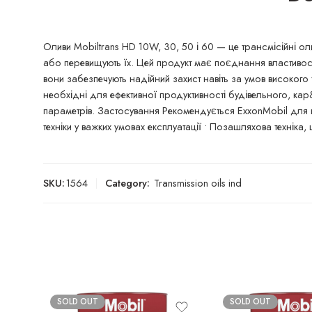
Оливи Mobiltrans HD 10W, 30, 50 і 60 — це трансмісійні ол
або перевищують їх. Цей продукт має поєднання властивост
вони забезпечують надійний захист навіть за умов високого
необхідні для ефективної продуктивності будівельного, ка
параметрів. Застосування Рекомендується ExxonMobil для на
техніки у важких умовах експлуатації • Позашляхова техніка,
SKU:
1564
Category:
Transmission oils ind
SOLD OUT
SOLD OUT