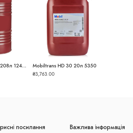
Mobiltrans HD 50 208л 124838
Mobiltrans HD 30 20л 5350
₴
3,763.00
рисні посилання
Важлива інформація