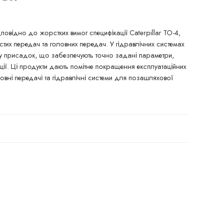
овідно до жорстких вимог специфікації Caterpillar TO-4,
тих передач та головних передач. У гідравлічних системах
ему присадок, що забезпечують точно задані параметри,
ії. Ці продукти дають помітне покращення експлуатаційних
овні передачі та гідравлічні системи для позашляхової