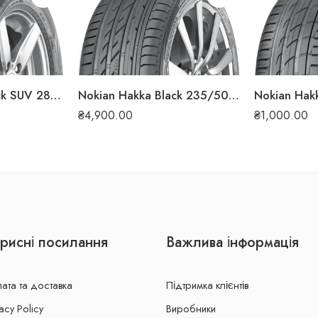
Nokian Hakka Black SUV 285/50 R20 116W XL літня шина
Nokian Hakka Black 235/50 ZR18 101Y XL літня шина
₴
4,900.00
₴
1,000.00
рисні посилання
Важлива інформація
ата та доставка
Підтримка клієнтів
acy Policy
Виробники