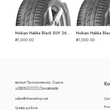
Nokian Hakka Black SUV 265/45 ZR20 108Y XL літня шина
₴
1,000.00
₴
1,000.00
вулиця Прохоровська, Одеса
Ко
+380931111111 Подзвонити
sales@shianashop.net
Опл
Priv
Графік роботи