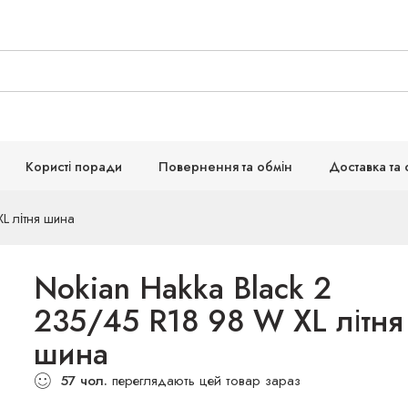
Користі поради
Повернення та обмін
Доставка та 
L літня шина
Nokian Hakka Black 2
235/45 R18 98 W XL літня
шина
57
чол.
переглядають цей товар зараз