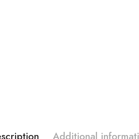
scription
Additional informat