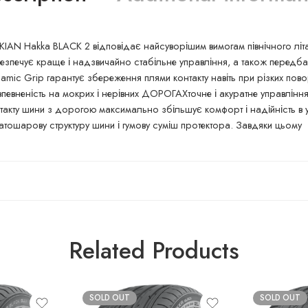
N Hakka BLACK 2 відповідає найсуворішим вимогам північного літа.
езпечує краще і надзвичайно стабільне управління, а також передб
namic Grip гарантує збереження плями контакту навіть при різких по
певненість на мокрих і нерівних ДОРОГАХточне і акуратне управлінн
такту шини з дорогою максимально збільшує комфорт і надійність в у
тошарову структуру шини і гумову суміш протектора. Завдяки цьому
Related Products
SOLD OUT
SOLD OUT