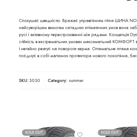
Спокушає швидкістю. Вражає управлінням літня ШИНА NOKIA
найсуворішим вимогам складних кліматичних умов.вона заб
русі і активному перестроюванні між рядами. Концепція Dy
стійкість в екстремальних умовах максимальний КОМФОРТ в
і негайно реагує на повороти керма. Оптимальне пляма кон
поєднує в собі малюнок протектора нового покоління, бага
SKU:
3030
Category:
summer
SOLD OUT
SOLD OUT