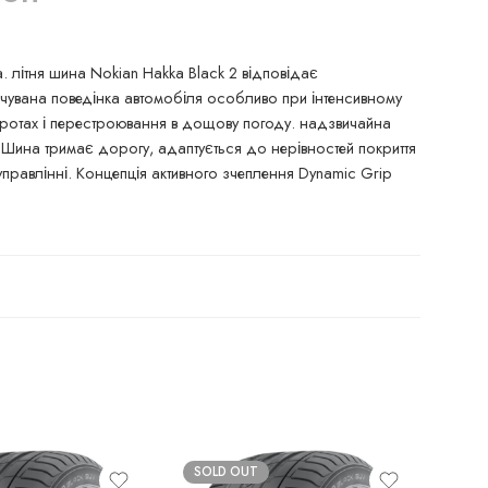
 літня шина Nokian Hakka Black 2 відповідає
ачувана поведінка автомобіля особливо при інтенсивному
воротах і перестроювання в дощову погоду. надзвичайна
яШина тримає дорогу, адаптується до нерівностей покриття
правлінні. Концепція активного зчеплення Dynamic Grip
SOLD OUT
SO