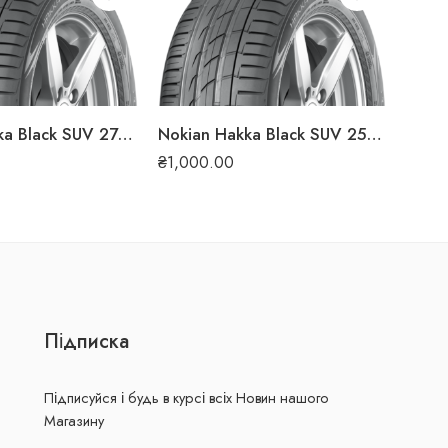
₴
1,0
Nokian Hakka Black SUV 275/55 R19 111W літня шина
Nokian Hakka Black SUV 255/60 R18 112V XL літня шина
₴
1,000.00
Підписка
Підписуйся і будь в курсі всіх Новин нашого
Магазину