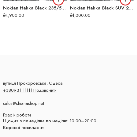
Nokian Hakka Black 235/50 ZR18 101Y XL літня шина
Nokian Hakka Black SUV 265/45 ZR20 108Y XL літня шина
₴
4,900.00
₴
1,000.00
вулиця Прохоровська, Одеса
+380931111111 Подзвонити
sales@shianashop.net
Графік роботи
Щодня з понеділка по неділю:
10:00–20:00
Корисні посилання