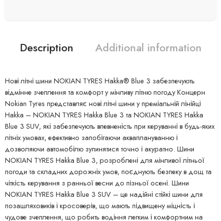
Description
Additional information
Нові літні шини NOKIAN TYRES Hakka® Blue 3 забезпечують
відмінне зчеплення та комфорт у мінливу літню погоду Концерн
Nokian Tyres представляє нові літні шини у преміальній лінійці
Hakka – NOKIAN TYRES Hakka Blue 3 та NOKIAN TYRES Hakka
Blue 3 SUV, які забезпечують впевненість при керуванні в будь-яких
літніх умовах, ефективно запобігаючи акваплануванню і
дозволяючи автомобілю зупинятися точно і акуратно. Шини
NOKIAN TYRES Hakka Blue 3, розроблені для мінливої літньої
погоди та складних дорожніх умов, поєднують безпеку в дощ та
чіткість керування з ранньої весни до пізньої осені. Шини
NOKIAN TYRES Hakka Blue 3 SUV – це надійні стійкі шини для
позашляховиків і кросоверів, що мають підвищену міцність і
чудове зчеплення, що робить водіння легким і комфортним на