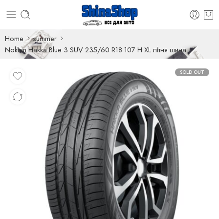
Home
summer
Nokian Hakka Blue 3 SUV 235/60 R18 107 H XL літня шина
SOLD OUT