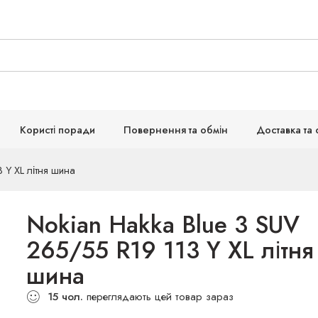
Користі поради
Повернення та обмін
Доставка та 
 Y XL літня шина
Nokian Hakka Blue 3 SUV
265/55 R19 113 Y XL літня
шина
15
чол.
переглядають цей товар зараз