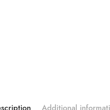
scription
Additional informat