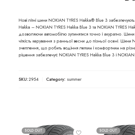
Нові літні шини NOKIAN TYRES Hakka® Blue 3 забезпечують в
Hakka – NOKIAN TYRES Hakka Blue 3 та NOKIAN TYRES Hakka B
дозволяючи автомобілю зупинятися точно і акуратно. Шини
чіткість керування з ранньої весни до пізньої осені. Шини
зчеплення, що робить водіння легким і комфортним на різних
рішення забезпечує NOKIAN TYRES Hakka Blue 3 і NOKIAN
SKU:
2954
Category:
summer
SOLD OUT
SOLD OUT