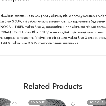
ідмінне зчеплення та комфорт у мінливу літню погоду Концерн Nokian 
lue 3 SUV, які забезпечують впевненість при керуванні в будь-яких 
 NOKIAN TYRES Hakka Blue 3, розроблені для мінливої літньої погод
 NOKIAN TYRES Hakka Blue 3 SUV – це надійні стійкі шини для позашля
 дорожніх покриттях. У сімействі літніх шин Hakka Blue 3 використов
 TYRES Hakka Blue 3 SUV контрольоване зчеплення
Related Products
SOLD OUT
SOLD OUT