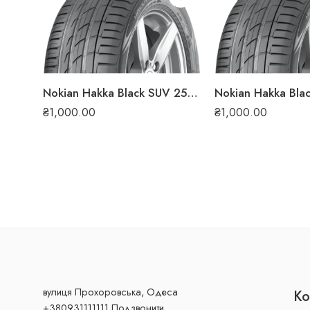
Nokian Hakka Black SUV 255/55 R19 111W XL літня шина
₴
1,000.00
₴
1,000.00
вулиця Прохоровська, Одеса
Ко
+380931111111 Подзвонити