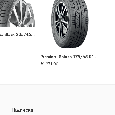
₴
1,0
Nokian Hakka Black 235/45 R18 98W XL літня шина
Premiorri Solazo 175/65 R14 82H літня шина
₴
1,271.00
Підписка