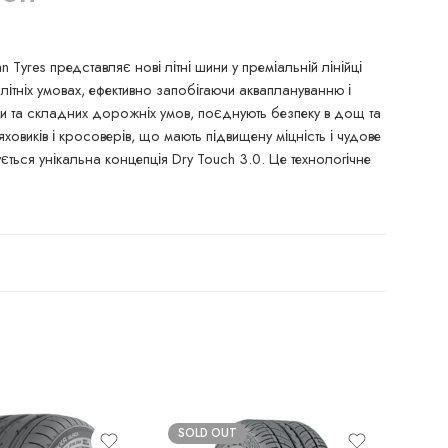
Tyres представляє нові літні шини у преміальній лінійці
літніх умовах, ефективно запобігаючи акваплануванню і
и та складних дорожніх умов, поєднують безпеку в дощ та
ховиків і кросоверів, що мають підвищену міцність і чудове
ується унікальна концепція Dry Touch 3.0. Це технологічне
SOLD OUT
SO