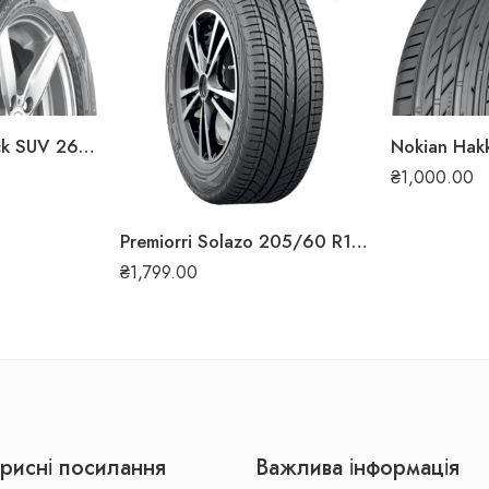
Nokian Hakka Black SUV 265/45 ZR20 108Y XL літня шина
₴
1,000.00
Premiorri Solazo 205/60 R16 92V літня шина
₴
1,799.00
рисні посилання
Важлива інформація