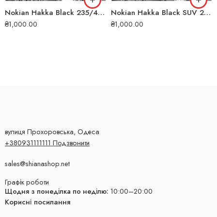
Nokian Hakka Black 235/45 R18 98W XL літня шина
Nokian Hakka Black SUV 275/60 R20 115V літня шина
₴
1,000.00
₴
1,000.00
вулиця Прохоровська, Одеса
+380931111111 Подзвонити
sales@shianashop.net
Графік роботи
Щодня з понеділка по неділю:
10:00–20:00
Корисні посилання