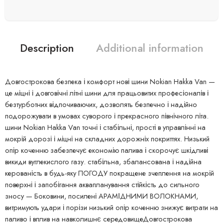
Description
Additional information
Довгострокова безпека і комфорт нові шини Nokian Hakka Van —
це міцні і довговічні літні шини для працьовитих професіоналів і
безтурботних відпочиваючих, дозволять безпечно і надійно
подорожувати в умовах суворого і прекрасного північного літа.
шини Nokian Hakka Van точні і стабільні, прості в управлінні на
мокрій дорозі і міцні на складних дорожніх покриттях. Низький
опір коченню забезпечує економію палива і скорочує шкідливі
викиди вуглекислого газу. стабільна, збалансована і надійна
керованість в будь-яку ПОГОДУ покращене зчеплення на мокрій
поверхні і запобігання аквапланування стійкість до сильного
зносу — Боковини, посилені АРАМІДНИМИ ВОЛОКНАМИ,
витримують удари і порізи низький опір коченню знижує витрати на
паливо і вплив на навколишнє середовищеДовгострокова