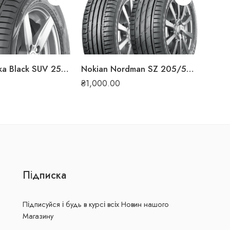
₴
1,0
Nokian Hakka Black SUV 255/50 R19 107W XL літня шина
Nokian Nordman SZ 205/50 R17 93W XL літня шина
₴
1,000.00
Підписка
Підписуйся і будь в курсі всіх Новин нашого
Магазину