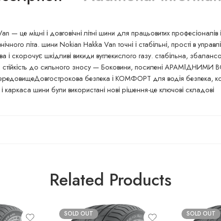
n — це міцні і довговічні літні шини для працьовитих професіоналів 
чного літа. шини Nokian Hakka Van точні і стабільні, прості в управ
ва і скорочує шкідливі викиди вуглекислого газу. стабільна, збалан
ння стійкість до сильного зносу — Боковини, посилені АРАМІДНИМИ 
 середовищеДовгострокова безпека і КОМФОРТ для водія безпека, ко
 і каркаса шини були використані нові рішення-це ключові складові
Related Products
SOLD OUT
SOLD OUT