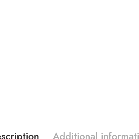
scription
Additional informat