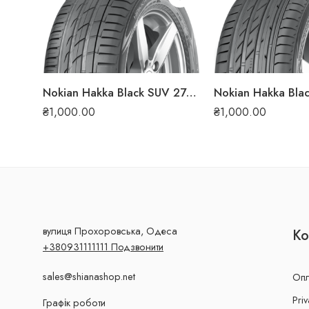
Nokian Hakka Black SUV 275/60 R20 115V літня шина
₴
1,000.00
₴
1,000.00
вулиця Прохоровська, Одеса
Ко
+380931111111 Подзвонити
sales@shianashop.net
Опл
Priv
Графік роботи