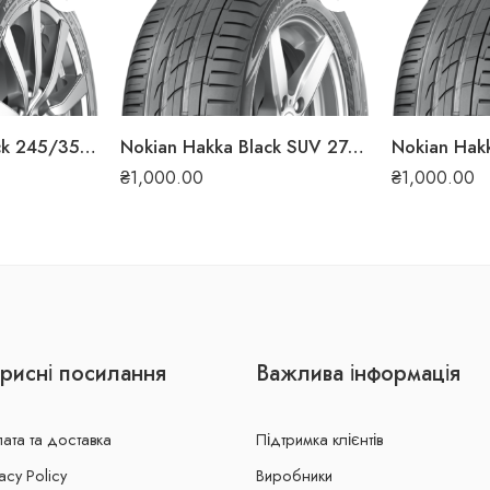
Nokian Hakka Black 245/35 ZR19 93Y XL літня шина
Nokian Hakka Black SUV 275/40 ZR20 106Y XL літня шина
₴
1,000.00
₴
1,000.00
рисні посилання
Важлива інформація
ата та доставка
Підтримка клієнтів
acy Policy
Виробники