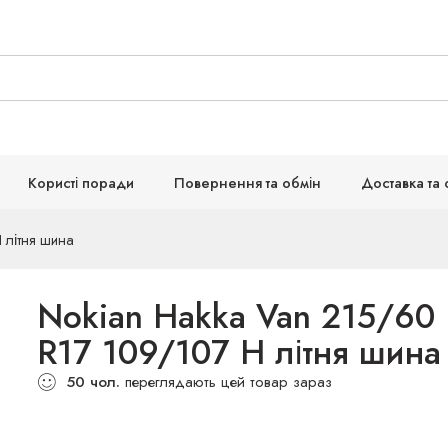
Користі поради
Повернення та обмін
Доставка та 
 літня шина
Nokian Hakka Van 215/60
R17 109/107 H літня шина
50
чол.
переглядають цей товар зараз