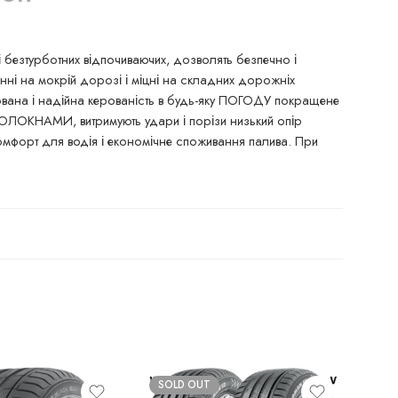
і безтурботних відпочиваючих, дозволять безпечно і
лінні на мокрій дорозі і міцні на складних дорожніх
сована і надійна керованість в будь-яку ПОГОДУ покращене
ВОЛОКНАМИ, витримують удари і порізи низький опір
мфорт для водія і економічне споживання палива. При
SOLD OUT
SO