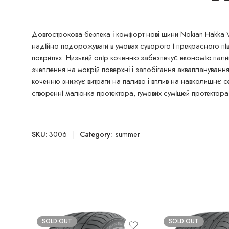
Довгострокова безпека і комфорт нові шини Nokian Hakka Va
надійно подорожувати в умовах суворого і прекрасного півні
покриттях. Низький опір коченню забезпечує економію пали
зчеплення на мокрій поверхні і запобігання аквапланува
коченню знижує витрати на паливо і вплив на навколишнє
створенні малюнка протектора, гумових сумішей протектора
SKU:
3006
Category:
summer
SOLD OUT
SOLD OUT