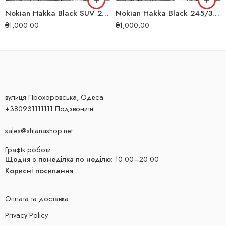
Nokian Hakka Black SUV 285/45 R19 111W XL літня шина
Nokian Hakka Black 245/35 ZR19 93Y XL літня шина
₴
1,000.00
₴
1,000.00
вулиця Прохоровська, Одеса
+380931111111 Подзвонити
sales@shianashop.net
Графік роботи
Щодня з понеділка по неділю:
10:00–20:00
Корисні посилання
Оплата та доставка
Privacy Policy