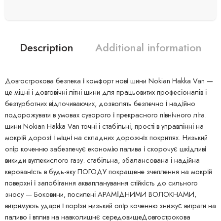
Description
Additional information
Довгострокова безпека і комфорт нові шини Nokian Hakka Van —
це міцні і довговічні літні шини для працьовитих професіоналів і
безтурботних відпочиваючих, дозволять безпечно і надійно
подорожувати в умовах суворого і прекрасного північного літа.
шини Nokian Hakka Van точні і стабільні, прості в управлінні на
мокрій дорозі і міцні на складних дорожніх покриттях. Низький
опір коченню забезпечує економію палива і скорочує шкідливі
викиди вуглекислого газу. стабільна, збалансована і надійна
керованість в будь-яку ПОГОДУ покращене зчеплення на мокрій
поверхні і запобігання аквапланування стійкість до сильного
зносу — Боковини, посилені АРАМІДНИМИ ВОЛОКНАМИ,
витримують удари і порізи низький опір коченню знижує витрати на
паливо і вплив на навколишнє середовищеДовгострокова