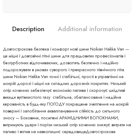
Description
Additional information
Довгострокова безпека і комфорт нові шини Nokian Hakka Van —
це міцні і довговічні літні шини для працьовитих професіоналів і
безтурботних відпочиваючих, дозволять безпечно і надійно
подорожувати в умовах суворого і прекрасного північного літа.
шини Nokian Hakka Van точні і стабільні, прості в управлінні на
мокрій дорозі і міцні на складних дорожніх покриттях. Низький
опір коченню забезпечує економію палива і скорочує шкідливі
викиди вуглекислого газу. стабільна, збалансована і надійна
керованість в будь-яку ПОГОДУ покращене зчеплення на мокрій
поверхні і запобігання аквапланування стійкість до сильного
зносу — Боковини, посилені АРАМІДНИМИ ВОЛОКНАМИ,
витримують удари і порізи низький опір коченню знижує витрати на
паливо і вплив на навколишнє середовищеДовгострокова