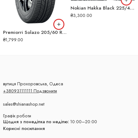
Nokian Hakka Black 225/45 ZR18 95Y XL літня шина
₴
3,300.00
Premiorri Solazo 205/60 R16 92V літня шина
₴
1,799.00
вулиця Прохоровська, Одеса
+380931111111 Подзвонити
sales@shianashop.net
Графік роботи
Щодня з понеділка по неділю:
10:00–20:00
Корисні посилання