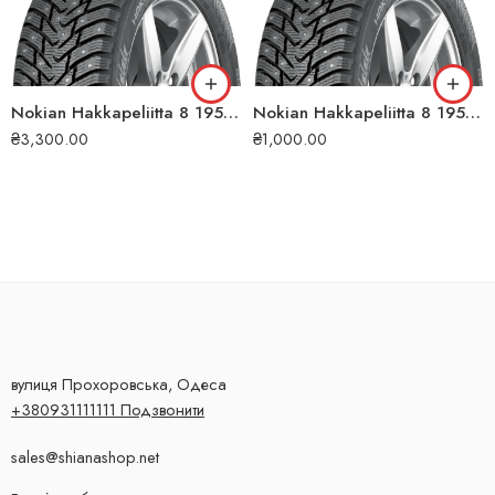
Nokian Hakkapeliitta 8 195/50 R16 88T XL (ШИП) зимова шина
Nokian Hakkapeliitta 8 195/60 R15 92T XL (ШИП) зимова шина
₴
3,300.00
₴
1,000.00
вулиця Прохоровська, Одеса
+380931111111 Подзвонити
sales@shianashop.net