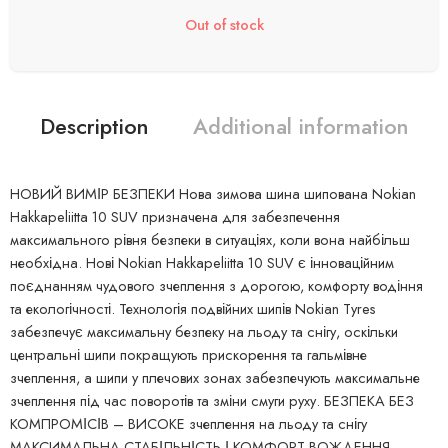
Out of stock
Description
Additional information
HОВИЙ ВИМІР БЕЗПЕКИ Нова зимова шина шипована Nokian
Hakkapeliitta 10 SUV призначена для забезпечення
максимального рівня безпеки в ситуаціях, коли вона найбільш
необхідна. Нові Nokian Hakkapeliitta 10 SUV є інноваційним
поєднанням чудового зчеплення з дорогою, комфорту водіння
та екологічності. Технологія подвійних шипів Nokian Tyres
забезпечує максимальну безпеку на льоду та снігу, оскільки
центральні шипи покращують прискорення та гальмівне
зчеплення, а шипи у плечових зонах забезпечують максимальне
зчеплення під час поворотів та зміни смуги руху. БЕЗПЕКА БЕЗ
КОМПРОМІСІВ – ВИСОКЕ зчеплення на льоду та снігу
МАКСИМАЛЬНА СТАБІЛЬНІСТЬ І КОМФОРТ ВОЖДЕННЯ