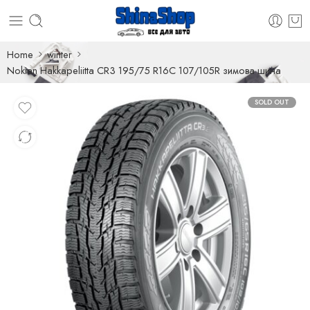
Home
winter
Nokian Hakkapeliitta CR3 195/75 R16C 107/105R зимова шина
SOLD OUT