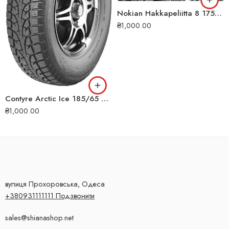
Nokian Hakkapeliitta 8 175/65 R15 88T XL (ШИП) зимова шина
₴
1,000.00
Contyre Arctic Ice 185/65 R15 Т88 зимова шина
₴
1,000.00
вулиця Прохоровська, Одеса
+380931111111 Подзвонити
sales@shianashop.net