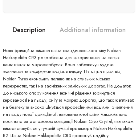
Description
Additional information
Нова фрикційна зимова шина скандинавського типу Nokian
Hakkapeliitta CR3 розроблена для використання на легких
вантажівках та мікроавтобусах. Вона забезпечує чудове
зчеплення та комфортне водіння взимку. Ця міцна шина від
Nokian Tyres економить паливо як на слизьких міських
перехрестях, так і на засніжених заміських дорогах. На додаток
до низького опору кочення технічні рішення торкнулися
керованості на льоду, снігу та мокрих дорогах, що також впливає
на безпеку та високо цінується професійними водіями. Зчеплення
на льоду нової фрикційної легковантажної шини максимально
посилено за допомогою концепції Nokian Cryo Crystal, яка також
використовується у гумовій суміші протектора Nokian Hakkapeliitta
R2. Шина Nokian Hakkapeliitta CR3 пропонує надійну