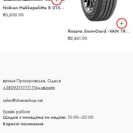
Nokian Hakkapeliitta 8 215/50 R17 95T XL (ШИП) зимова шина
₴
3,600.00
Rosava SnowGard -VAN 195/75 R16C 107/105R зимова шина
₴
2,461.00
вулиця Прохоровська, Одеса
+380931111111 Подзвонити
sales@shianashop.net
Графік роботи
Щодня з понеділка по неділю:
10:00–20:00
Корисні посилання