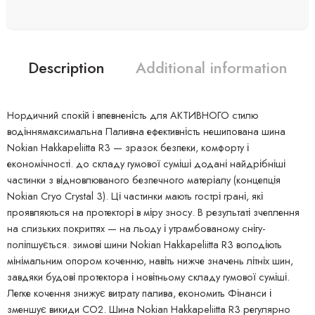
Description
Additional information
Нордичний спокій і впевненість для АКТИВНОГО стилю
водіннямаксимальна Паливна ефективність нешипована шина
Nokian Hakkapeliitta R3 — зразок безпеки, комфорту і
економічності. до складу гумової суміші додані найдрібніші
частинки з відновлюваного безпечного матеріалу (концепція
Nokian Cryo Crystal 3). Ці частинки мають гострі грані, які
проявляються на протекторі в міру зносу. В результаті зчеплення
на слизьких покриттях — на льоду і утрамбованому снігу-
поліпшується. зимові шини Nokian Hakkapeliitta R3 володіють
мінімальним опором коченню, навіть нижче значень літніх шин,
завдяки будові протектора і новітньому складу гумової суміші.
Легке кочення знижує витрату палива, економить Фінанси і
зменшує викиди СО2. Шина Nokian Hakkapeliitta R3 регулярно