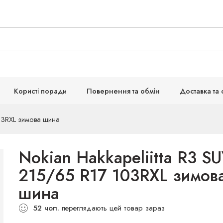
Користі поради
Повернення та обмін
Доставка та 
103RXL зимова шина
Nokian Hakkapeliitta R3 S
215/65 R17 103RXL зимов
шина
52
чол.
переглядають цей товар зараз