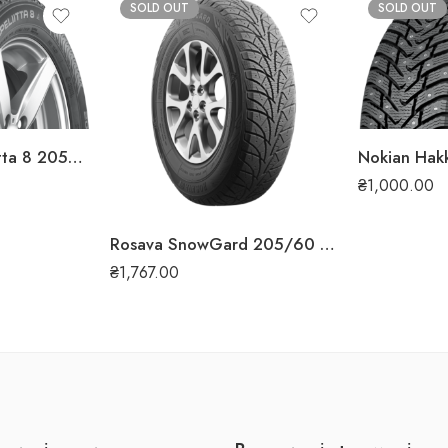
SOLD OUT
SOLD OUT
Nokian Hakkapeliitta 8 205/60 R16 96T XL (ШИП) зимова шина
₴
1,000.00
Rosava SnowGard 205/60 R16 92T зимова шина
₴
1,767.00