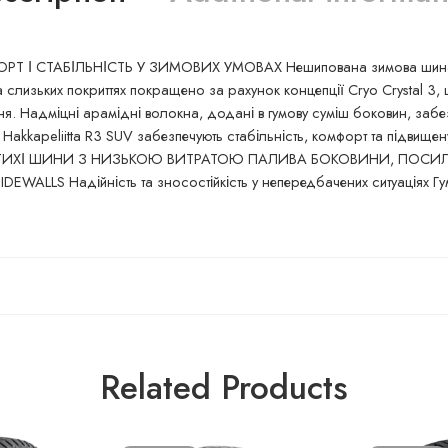
 І СТАБІЛЬНІСТЬ У ЗИМОВИХ УМОВАХ Нешипована зимова шина скан
лизьких покриттях покращено за рахунок концепції Cryo Crystal 3, 
. Надміцні арамідні волокна, додані в гумову суміш боковин, забезпе
 Hakkapeliitta R3 SUV забезпечують стабільність, комфорт та підвищ
ГУ ТИХІ ШИНИ З НИЗЬКОЮ ВИТРАТОЮ ПАЛИВА БОКОВИНИ, ПОС
WALLS Надійність та зносостійкість у непередбачених ситуаціях Гум
Related Products