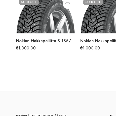
SOLD OUT
SOLD OUT
Nokian Hakkapeliitta 8 185/65 R14 90T XL (ШИП) зимова шина
₴
1,000.00
₴
1,000.00
вулиця Прохоровська, Одеса