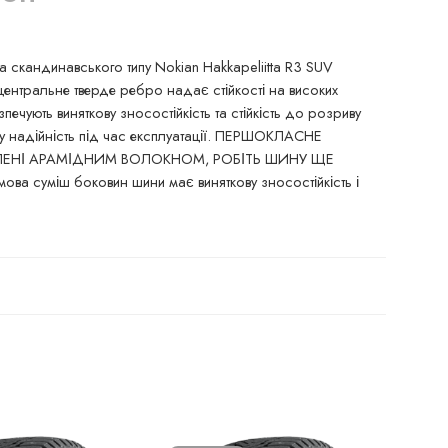
динавського типу Nokian Hakkapeliitta R3 SUV
центральне тверде ребро надає стійкості на високих
чують виняткову зносостійкість та стійкість до розриву
ену надійність під час експлуатації. ПЕРШОКЛАСНЕ
ИЛЕНІ АРАМІДНИМ ВОЛОКНОМ, РОБІТЬ ШИНУ ЩЕ
ова суміш боковин шини має виняткову зносостійкість і