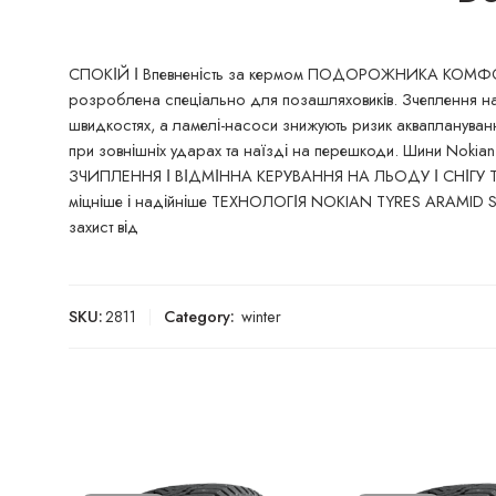
СПОКІЙ І Впевненість за кермом ПОДОРОЖНИКА КОМФОРТ
розроблена спеціально для позашляховиків. Зчеплення на с
швидкостях, а ламелі-насоси знижують ризик аквапланування
при зовнішніх ударах та наїзді на перешкоди. Шини Nokian
ЗЧИПЛЕННЯ І ВІДМІННА КЕРУВАННЯ НА ЛЬОДУ І СНІ
міцніше і надійніше ТЕХНОЛОГІЯ NOKIAN TYRES ARAMID SIDE
захист від
SKU:
2811
Category:
winter