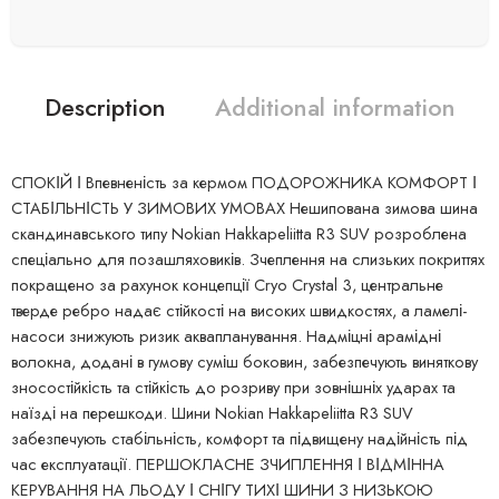
Description
Additional information
СПОКІЙ І Впевненість за кермом ПОДОРОЖНИКА КОМФОРТ І
СТАБІЛЬНІСТЬ У ЗИМОВИХ УМОВАХ Нешипована зимова шина
скандинавського типу Nokian Hakkapeliitta R3 SUV розроблена
спеціально для позашляховиків. Зчеплення на слизьких покриттях
покращено за рахунок концепції Cryo Crystal 3, центральне
тверде ребро надає стійкості на високих швидкостях, а ламелі-
насоси знижують ризик аквапланування. Надміцні арамідні
волокна, додані в гумову суміш боковин, забезпечують виняткову
зносостійкість та стійкість до розриву при зовнішніх ударах та
наїзді на перешкоди. Шини Nokian Hakkapeliitta R3 SUV
забезпечують стабільність, комфорт та підвищену надійність під
час експлуатації. ПЕРШОКЛАСНЕ ЗЧИПЛЕННЯ І ВІДМІННА
КЕРУВАННЯ НА ЛЬОДУ І СНІГУ ТИХІ ШИНИ З НИЗЬКОЮ