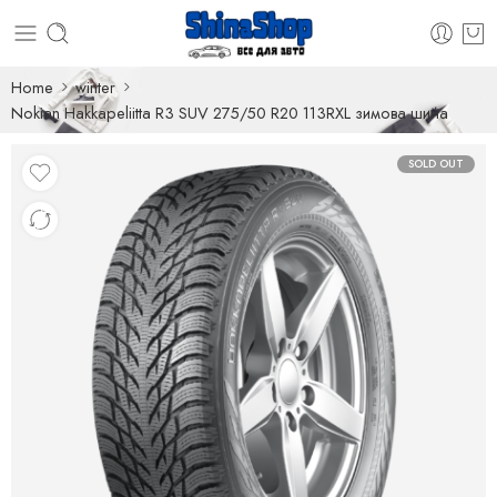
Home
winter
Nokian Hakkapeliitta R3 SUV 275/50 R20 113RXL зимова шина
SOLD OUT