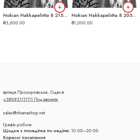
Nokian Hakkapeliitta 8 215/50 R17 95T XL (ШИП) зимова шина
Nokian Hakkapeliitta 8 205/65 R15 99T XL (ШИП) зимова шина
₴
3,600.00
₴
1,000.00
вулиця Прохоровська, Одеса
+380931111111 Подзвонити
sales@shianashop.net
Графік роботи
Щодня з понеділка по неділю:
10:00–20:00
Корисні посилання