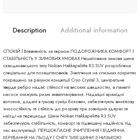
Description
Additional information
СПОКІЙ І Впевненість за кермом ПОДОРОЖНИКА КОМФОРТ І
СТАБІЛЬНІСТЬ У ЗИМОВИХ УМОВАХ Нешипована зимова шина
скандинавського типу Nokian Hakkapeliitta R3 SUV розроблена
спеціально для позашляховиків. Зчеплення на слизьких покриттях
покращено за рахунок концепції Cryo Crystal 3, центральне
тверде ребро надає стійкості на високих швидкостях, а ламелі-
насоси знижують ризик аквапланування. Надміцні арамідні
волокна, додані в гумову суміш боковин, забезпечують виняткову
зносостійкість та стійкість до розриву при зовнішніх ударах та
наїзді на перешкоди. Шини Nokian Hakkapeliitta R3 SUV
забезпечують стабільність, комфорт та підвищену надійність під
час експлуатації. ПЕРШОКЛАСНЕ ЗЧИПЛЕННЯ І ВІДМІННА
КЕРУВАННЯ НА ЛЬОДУ І СНІГУ ТИХІ ШИНИ З НИЗЬКОЮ