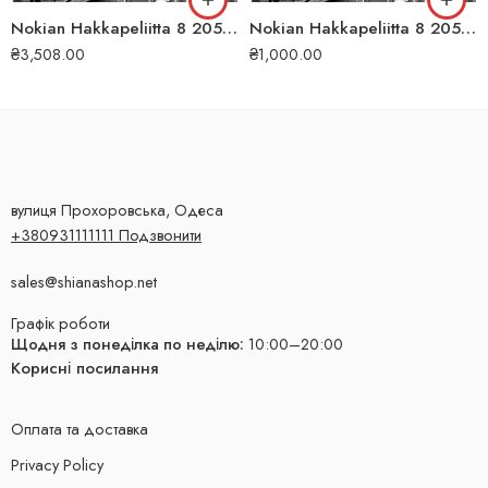
Nokian Hakkapeliitta 8 205/55 R16 94T XL (ШИП) зимова шина
Nokian Hakkapeliitta 8 205/60 R16 96T XL (ШИП) зимова шина
₴
3,508.00
₴
1,000.00
вулиця Прохоровська, Одеса
+380931111111 Подзвонити
sales@shianashop.net
Графік роботи
Щодня з понеділка по неділю:
10:00–20:00
Корисні посилання
Оплата та доставка
Privacy Policy