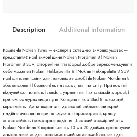
Description
Additional information
Компанія Nokian Tyres — експерт в складних зимових умовах —
представляє нові зимові шини Nokian Nordman 8 і Nokian
Nordman 8 SUV, створені на платформі добре зарекомендували
себе моделей Nokian Hakkapeliitta 8 і Nokian Hakkapeliitta 8 SUV.
нові шиповані шини для легкових автомобілів Nokian Nordman 8
збалансовані і безпечні як на льоду, так і на снігу. При водінні
відчувається точність і легкість управління і на слизькій дорозі, і
при температурах вище нуля. Концепція Eco Stud 8 покращує
керованість. Дана технологія дозволяє забезпечити вкрай
надійне зчеплення при гальмуванні і прискоренні, кращу
зносостійкість і комфортне водіння. Широкий розмірний ряд
Nokian Nordman 8 варіюється від 13 до 20 дюймів, пропонуючи
альтернативи як для невеликих сімейних автомобілів, так і для